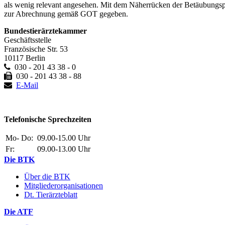
als wenig relevant angesehen. Mit dem Näherrücken der Betäubungspfl
zur Abrechnung gemäß GOT gegeben.
Bundestierärztekammer
Geschäftsstelle
Französische Str. 53
10117 Berlin
030 - 201 43 38 - 0
030 - 201 43 38 - 88
E-Mail
Telefonische Sprechzeiten
Mo- Do:
09.00-15.00 Uhr
Fr:
09.00-13.00 Uhr
Die BTK
Über die BTK
Mitgliederorganisationen
Dt. Tierärzteblatt
Die ATF