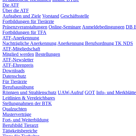
Die ATF
Über die ATF
Aufgaben und Ziele
Vorstand
Geschäftsstelle
Fortbildungen für Tierärzte
Präsenzveranstaltungen
Online-Seminare
Anmeldebedingungen
DB E
Fortbildungen für TFA
ATF-Anerkennung
Nachträgliche Anerkennung
Anerkennung Berufsordnung TK NDS
ATF-Mitgliedschaft
Mitglied werden
Bestellungen
ATF-Newsletter
ATF-Ehrenpreis
Downloads
Datenschutz
Für Tierärzte
Berufsausübung
Röntgen und Strahlenschutz
UAW-Aufruf
GOT
Info- und Merkblätte
Leitlinien & Vergleichbares
Stellungnahmen der BTK
Qualzuchten
Musterverträge
Fort- und Weiterbildung
Berufsbild Tierarzt
Tätigkeitsbereiche