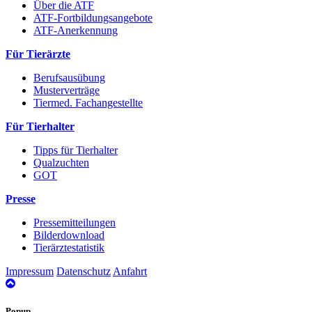
Über die ATF
ATF-Fortbildungsangebote
ATF-Anerkennung
Für Tierärzte
Berufsausübung
Musterverträge
Tiermed. Fachangestellte
Für Tierhalter
Tipps für Tierhalter
Qualzuchten
GOT
Presse
Pressemitteilungen
Bilderdownload
Tierärztestatistik
Impressum
Datenschutz
Anfahrt
nach
oben
Popup