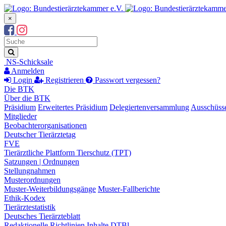
×
Suchbegriff
Suche
NS-Schicksale
Anmelden
Login
Registrieren
Passwort vergessen?
Die BTK
Über die BTK
Präsidium
Erweitertes Präsidium
Delegiertenversammlung
Ausschüss
Mitglieder
Beobachterorganisationen
Deutscher Tierärztetag
FVE
Tierärztliche Plattform Tierschutz (TPT)
Satzungen | Ordnungen
Stellungnahmen
Musterordnungen
Muster-Weiterbildungsgänge
Muster-Fallberichte
Ethik-Kodex
Tierärztestatistik
Deutsches Tierärzteblatt
Redaktionelle Richtlinien
Inhalte DTBl.