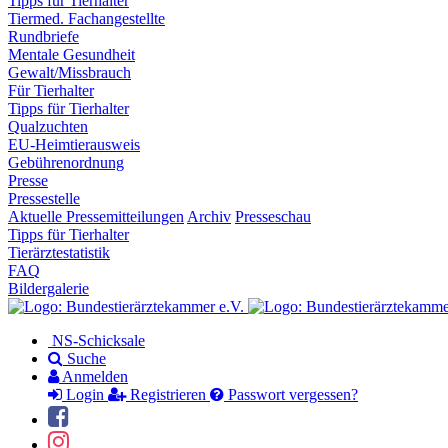
Tipps für Tierhalter
Tiermed. Fachangestellte
Rundbriefe
Mentale Gesundheit
Gewalt/Missbrauch
Für Tierhalter
Tipps für Tierhalter
Qualzuchten
EU-Heimtierausweis
Gebührenordnung
Presse
Pressestelle
Aktuelle Pressemitteilungen
Archiv
Presseschau
Tipps für Tierhalter
Tierärztestatistik
FAQ
Bildergalerie
NS-Schicksale
Suche
Anmelden
Login
Registrieren
Passwort vergessen?