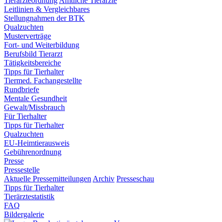
Tierärzteordnung
Amtliche Tierärzte
Leitlinien & Vergleichbares
Stellungnahmen der BTK
Qualzuchten
Musterverträge
Fort- und Weiterbildung
Berufsbild Tierarzt
Tätigkeitsbereiche
Tipps für Tierhalter
Tiermed. Fachangestellte
Rundbriefe
Mentale Gesundheit
Gewalt/Missbrauch
Für Tierhalter
Tipps für Tierhalter
Qualzuchten
EU-Heimtierausweis
Gebührenordnung
Presse
Pressestelle
Aktuelle Pressemitteilungen
Archiv
Presseschau
Tipps für Tierhalter
Tierärztestatistik
FAQ
Bildergalerie