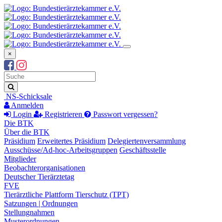
×
Suchbegriff
Suche
NS-Schicksale
Anmelden
Login
Registrieren
Passwort vergessen?
Die BTK
Über die BTK
Präsidium
Erweitertes Präsidium
Delegiertenversammlung
Ausschüsse/Ad-hoc-Arbeitsgruppen
Geschäftsstelle
Mitglieder
Beobachterorganisationen
Deutscher Tierärztetag
FVE
Tierärztliche Plattform Tierschutz (TPT)
Satzungen | Ordnungen
Stellungnahmen
Musterordnungen