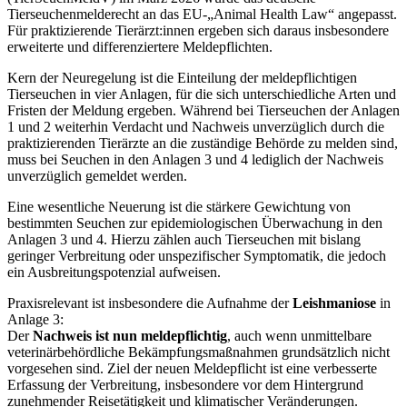
Tierseuchenmelderecht an das EU-„Animal Health Law“ angepasst.
Für praktizierende Tierärzt:innen ergeben sich daraus insbesondere
erweiterte und differenziertere Meldepflichten.
Kern der Neuregelung ist die Einteilung der meldepflichtigen
Tierseuchen in vier Anlagen, für die sich unterschiedliche Arten und
Fristen der Meldung ergeben. Während bei Tierseuchen der Anlagen
1 und 2 weiterhin Verdacht und Nachweis unverzüglich durch die
praktizierenden Tierärzte an die zuständige Behörde zu melden sind,
muss bei Seuchen in den Anlagen 3 und 4 lediglich der Nachweis
unverzüglich gemeldet werden.
Eine wesentliche Neuerung ist die stärkere Gewichtung von
bestimmten Seuchen zur epidemiologischen Überwachung in den
Anlagen 3 und 4. Hierzu zählen auch Tierseuchen mit bislang
geringer Verbreitung oder unspezifischer Symptomatik, die jedoch
ein Ausbreitungspotenzial aufweisen.
Praxisrelevant ist insbesondere die Aufnahme der
Leishmaniose
in
Anlage 3:
Der
Nachweis ist nun meldepflichtig
, auch wenn unmittelbare
veterinärbehördliche Bekämpfungsmaßnahmen grundsätzlich nicht
vorgesehen sind. Ziel der neuen Meldepflicht ist eine verbesserte
Erfassung der Verbreitung, insbesondere vor dem Hintergrund
zunehmender Reisetätigkeit und klimatischer Veränderungen.