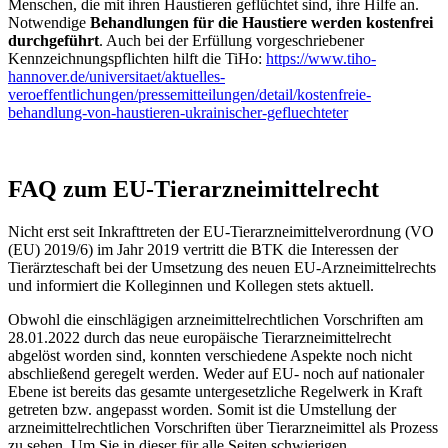
Menschen, die mit ihren Haustieren geflüchtet sind, ihre Hilfe an.
Notwendige
Behandlungen für die Haustiere werden kostenfrei
durchgeführt
. Auch bei der Erfüllung vorgeschriebener
Kennzeichnungspflichten hilft die TiHo:
https://www.tiho-
hannover.de/universitaet/aktuelles-
veroeffentlichungen/pressemitteilungen/detail/kostenfreie-
behandlung-von-haustieren-ukrainischer-gefluechteter
FAQ zum EU-Tierarzneimittelrecht
Nicht erst seit Inkrafttreten der EU-Tierarzneimittelverordnung (VO
(EU) 2019/6) im Jahr 2019 vertritt die BTK die Interessen der
Tierärzteschaft bei der Umsetzung des neuen EU-Arzneimittelrechts
und informiert die Kolleginnen und Kollegen stets aktuell.
Obwohl die einschlägigen arzneimittelrechtlichen Vorschriften am
28.01.2022 durch das neue europäische Tierarzneimittelrecht
abgelöst worden sind, konnten verschiedene Aspekte noch nicht
abschließend geregelt werden. Weder auf EU- noch auf nationaler
Ebene ist bereits das gesamte untergesetzliche Regelwerk in Kraft
getreten bzw. angepasst worden. Somit ist die Umstellung der
arzneimittelrechtlichen Vorschriften über Tierarzneimittel als Prozess
zu sehen. Um Sie in dieser für alle Seiten schwierigen