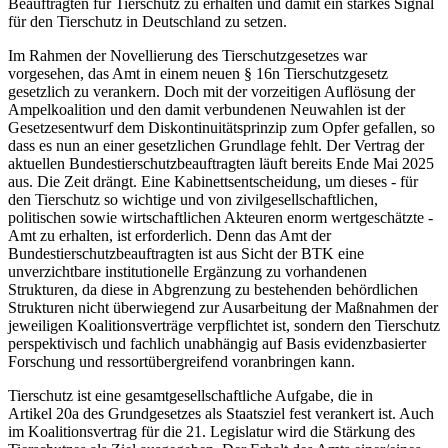
Beauftragten für Tierschutz zu erhalten und damit ein starkes Signal
für den Tierschutz in Deutschland zu setzen.
Im Rahmen der Novellierung des Tierschutzgesetzes war
vorgesehen, das Amt in einem neuen § 16n Tierschutzgesetz
gesetzlich zu verankern. Doch mit der vorzeitigen Auflösung der
Ampelkoalition und den damit verbundenen Neuwahlen ist der
Gesetzesentwurf dem Diskontinuitätsprinzip zum Opfer gefallen, so
dass es nun an einer gesetzlichen Grundlage fehlt. Der Vertrag der
aktuellen Bundestierschutzbeauftragten läuft bereits Ende Mai 2025
aus. Die Zeit drängt. Eine Kabinettsentscheidung, um dieses - für
den Tierschutz so wichtige und von zivilgesellschaftlichen,
politischen sowie wirtschaftlichen Akteuren enorm wertgeschätzte -
Amt zu erhalten, ist erforderlich. Denn das Amt der
Bundestierschutzbeauftragten ist aus Sicht der BTK eine
unverzichtbare institutionelle Ergänzung zu vorhandenen
Strukturen, da diese in Abgrenzung zu bestehenden behördlichen
Strukturen nicht überwiegend zur Ausarbeitung der Maßnahmen der
jeweiligen Koalitionsverträge verpflichtet ist, sondern den Tierschutz
perspektivisch und fachlich unabhängig auf Basis evidenzbasierter
Forschung und ressortübergreifend voranbringen kann.
Tierschutz ist eine gesamtgesellschaftliche Aufgabe, die in
Artikel 20a des Grundgesetzes als Staatsziel fest verankert ist. Auch
im Koalitionsvertrag für die 21. Legislatur wird die Stärkung des