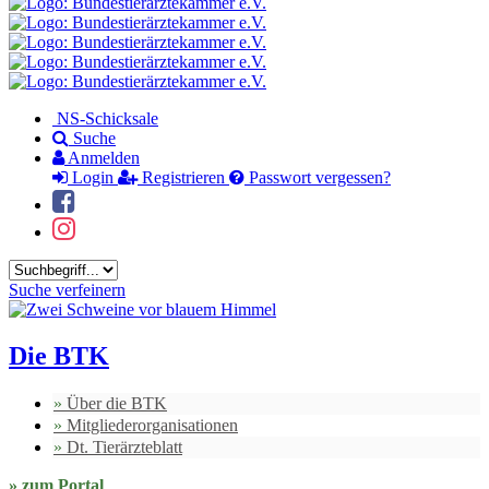
NS-Schicksale
Suche
Anmelden
Login
Registrieren
Passwort vergessen?
Suchbegriff
Suche verfeinern
Bundestierärztekammer
e.V.
Die BTK
Über die BTK
Mitgliederorganisationen
Dt. Tierärzteblatt
zum Portal