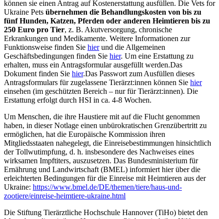
können sie einen Antrag auf Kostenerstattung ausfüllen. Die Vets for
Ukraine Pets
übernehmen die Behandlungskosten von bis zu
fünf Hunden, Katzen, Pferden oder anderen Heimtieren bis zu
250 Euro pro Tier
, z. B. Akutversorgung, chronische
Erkrankungen und Medikamente. Weitere Informationen zur
Funktionsweise finden Sie
hier
und die Allgemeinen
Geschäftsbedingungen finden Sie
hier
. Um eine Erstattung zu
erhalten, muss ein Antragsformular ausgefüllt werden.Das
Dokument finden Sie
hier
.Das Passwort zum Ausfüllen dieses
Antragsformulars für zugelassene Tierärzt:innen können Sie
hier
einsehen (im geschützten Bereich – nur für Tierärzt:innen). Die
Erstattung erfolgt durch HSI in ca. 4-8 Wochen.
Um Menschen, die ihre Haustiere mit auf die Flucht genommen
haben, in dieser Notlage einen unbürokratischen Grenzübertritt zu
ermöglichen, hat die Europäische Kommission ihren
Mitgliedsstaaten nahegelegt, die Einreisebestimmungen hinsichtlich
der Tollwutimpfung, d. h. insbesondere des Nachweises eines
wirksamen Impftiters, auszusetzen. Das Bundesministerium für
Ernährung und Landwirtschaft (BMEL) informiert hier über die
erleichterten Bedingungen für die Einreise mit Heimtieren aus der
Ukraine:
https://www.bmel.de/DE/themen/tiere/haus-und-
zootiere/einreise-heimtiere-ukraine.html
Die Stiftung Tierärztliche Hochschule Hannover (TiHo) bietet den