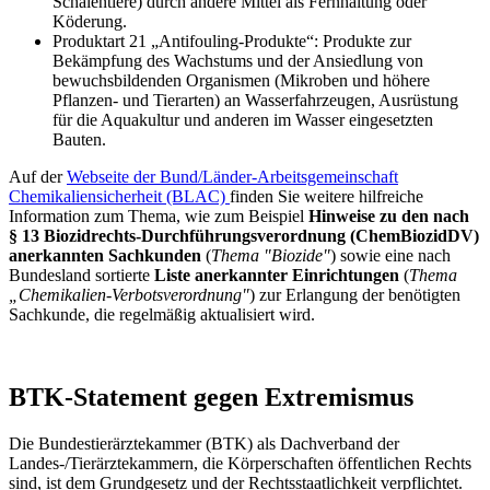
Schalentiere) durch andere Mittel als Fernhaltung oder
Köderung.
Produktart 21 „Antifouling-Produkte“: Produkte zur
Bekämpfung des Wachstums und der Ansiedlung von
bewuchsbildenden Organismen (Mikroben und höhere
Pflanzen- und Tierarten) an Wasserfahrzeugen, Ausrüstung
für die Aquakultur und anderen im Wasser eingesetzten
Bauten.
Auf der
Webseite der Bund/Länder-Arbeitsgemeinschaft
Chemikaliensicherheit (BLAC)
finden Sie weitere hilfreiche
Information zum Thema, wie zum Beispiel
Hinweise zu den nach
§ 13 Biozidrechts-Durchführungsverordnung (ChemBiozidDV)
anerkannten Sachkunden
(
Thema "Biozide"
) sowie eine nach
Bundesland sortierte
Liste anerkannter Einrichtungen
(
Thema
„Chemikalien-Verbotsverordnung"
) zur Erlangung der benötigten
Sachkunde, die regelmäßig aktualisiert wird.
BTK-Statement gegen Extremismus
Die Bundestierärztekammer (BTK) als Dachverband der
Landes-/Tierärztekammern, die Körperschaften öffentlichen Rechts
sind, ist dem Grundgesetz und der Rechtsstaatlichkeit verpflichtet.