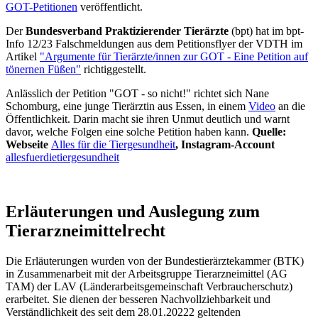
GOT-Petitionen
veröffentlicht.
Der
Bundesverband Praktizierender Tierärzte
(bpt) hat im bpt-
Info 12/23 Falschmeldungen aus dem Petitionsflyer der VDTH im
Artikel
"Argumente für Tierärzte/innen zur GOT - Eine Petition auf
tönernen Füßen"
richtiggestellt.
Anlässlich der Petition "GOT - so nicht!" richtet sich Nane
Schomburg, eine junge Tierärztin aus Essen, in einem
Video
an die
Öffentlichkeit. Darin macht sie ihren Unmut deutlich und warnt
davor, welche Folgen eine solche Petition haben kann.
Quelle:
Webseite
Alles für die Tiergesundheit
, Instagram-Account
allesfuerdietiergesundheit
Erläuterungen und Auslegung zum
Tierarzneimittelrecht
Die Erläuterungen wurden von der Bundestierärztekammer (BTK)
in Zusammenarbeit mit der Arbeitsgruppe Tierarzneimittel (AG
TAM) der LAV (Länderarbeitsgemeinschaft Verbraucherschutz)
erarbeitet. Sie dienen der besseren Nachvollziehbarkeit und
Verständlichkeit des seit dem 28.01.20222 geltenden