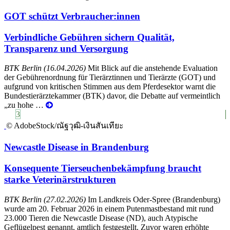
GOT schützt Verbraucher:innen
Verbindliche Gebühren sichern Qualität,
Transparenz und Versorgung
BTK Berlin (16.04.2026)
Mit Blick auf die anstehende Evaluation
der Gebührenordnung für Tierärztinnen und Tierärzte (GOT) und
aufgrund von kritischen Stimmen aus dem Pferdesektor warnt die
Bundestierärztekammer (BTK) davor, die Debatte auf vermeintlich
Mehr
„zu hohe …
3
© AdobeStock/ณัฐวุฒิ-เงินสันเทียะ
Newcastle Disease in Brandenburg
Konsequente Tierseuchenbekämpfung braucht
starke Veterinärstrukturen
BTK Berlin (27.02.2026)
Im Landkreis Oder-Spree (Brandenburg)
wurde am 20. Februar 2026 in einem Putenmastbestand mit rund
23.000 Tieren die Newcastle Disease (ND), auch Atypische
Geflügelpest genannt, amtlich festgestellt. Zuvor waren erhöhte