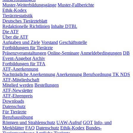
Muster-Weiterbildungsgänge
Muster-Fallberichte
Ethik-Kodex
Tierärztestatistik
Deutsches Tierärzteblatt
Redaktionelle Richtlinien
Inhalte DTBl.
Die ATF
Über die ATF
Aufgaben und Ziele
Vorstand
Geschäftsstelle
Fortbildungen für Tierärzte
Präsenzveranstaltungen
Online-Seminare
Anmeldebedingungen
DB
Event-Angebot
Archiv
Fortbildungen für TFA
ATF-Anerkennung
Nachträgliche Anerkennung
Anerkennung Berufsordnung TK NDS
ATF-Mitgliedschaft
Mitglied werden
Bestellungen
ATF-Newsletter
ATF-Ehrenpreis
Downloads
Datenschutz
Für Tierärzte
Berufsausübung
Röntgen und Strahlenschutz
UAW-Aufruf
GOT
Info- und
Merkblätter
FAQ
Datenschutz
Ethik-Kodex
Bundes-