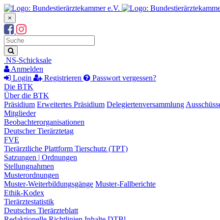
×
Suchbegriff
Suche
NS-Schicksale
Anmelden
Login
Registrieren
Passwort vergessen?
Die BTK
Über die BTK
Präsidium
Erweitertes Präsidium
Delegiertenversammlung
Ausschüss
Mitglieder
Beobachterorganisationen
Deutscher Tierärztetag
FVE
Tierärztliche Plattform Tierschutz (TPT)
Satzungen | Ordnungen
Stellungnahmen
Musterordnungen
Muster-Weiterbildungsgänge
Muster-Fallberichte
Ethik-Kodex
Tierärztestatistik
Deutsches Tierärzteblatt
Redaktionelle Richtlinien
Inhalte DTBl.