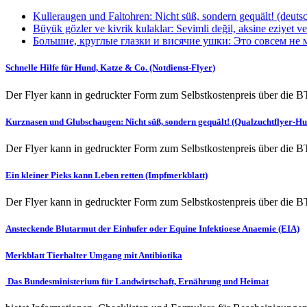
Kulleraugen und Faltohren: Nicht süß, sondern gequält! (deuts
Büyük gözler ve kivrik kulaklar: Sevimli değil, aksine eziyet ver
Большие, круглые глазки и висячие ушки: Это совсем не ми
Schnelle Hilfe für Hund, Katze & Co. (Notdienst-Flyer)
Der Flyer kann in gedruckter Form zum Selbstkostenpreis über die B
Kurznasen und Glubschaugen: Nicht süß, sondern gequält! (Qualzuchtflyer-H
Der Flyer kann in gedruckter Form zum Selbstkostenpreis über die B
Ein kleiner Pieks kann Leben retten (Impfmerkblatt)
Der Flyer kann in gedruckter Form zum Selbstkostenpreis über die B
Ansteckende Blutarmut der Einhufer oder Equine Infektioese Anaemie (EIA)
Merkblatt Tierhalter Umgang mit Antibiotika
Das Bundesministerium für Landwirtschaft, Ernährung und Heimat