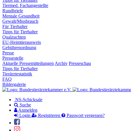
Tipps für Tierhalter
Tiermed. Fachangestellte
Rundbriefe
Mentale Gesundheit
Gewalt/Missbrauch
Für Tierhalter
Tipps für Tierhalter
Qualzuchten
EU-Heimtierausweis
Gebührenordnung
Presse
Pressestelle
Aktuelle Pressemitteilungen
Archiv
Presseschau
Tipps für Tierhalter
Tierärztestatistik
FAQ
Bildergalerie
NS-Schicksale
Suche
Anmelden
Login
Registrieren
Passwort vergessen?