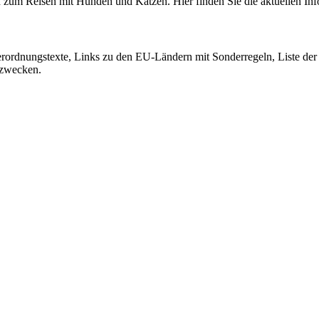
n zum Reisen mit Hunden und Katzen. Hier finden Sie die aktuellen Inf
erordnungstexte, Links zu den EU-Ländern mit Sonderregeln, Liste der z
szwecken.