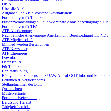
Die ATF
Über die ATF
Aufgaben und Ziele
Vorstand
Geschäftsstelle
Fortbildungen für Tierärzte
Präsenzveranstaltungen
Online-Seminare
Anmeldebedingungen
DB E
Fortbildungen für TFA
ATF-Anerkennung
Nachträgliche Anerkennung
Anerkennung Berufsordnung TK NDS
ATF-Mitgliedschaft
Mitglied werden
Bestellungen
ATF-Newsletter
ATF-Ehrenpreis
Downloads
Datenschutz
Für Tierärzte
Berufsausübung
Röntgen und Strahlenschutz
UAW-Aufruf
GOT
Info- und Merkblätte
Leitlinien & Vergleichbares
Stellungnahmen der BTK
Qualzuchten
Musterverträge
Fort- und Weiterbildung
Berufsbild Tierarzt
Tätigkeitsbereiche