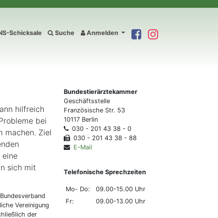
S-Schicksale
Suche
Anmelden
Bundestierärztekammer
Geschäftsstelle
ann hilfreich
Französische Str. 53
 Probleme bei
10117 Berlin
030 - 201 43 38 - 0
m machen. Ziel
030 - 201 43 38 - 88
denden
E-Mail
 eine
n sich mit
Telefonische Sprechzeiten
Mo- Do:
09.00-15.00 Uhr
- Bundesverband
Fr:
09.00-13.00 Uhr
liche Vereinigung
hließlich der