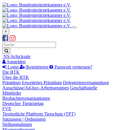
×
Suchbegriff
Suche
NS-Schicksale
Anmelden
Login
Registrieren
Passwort vergessen?
Die BTK
Über die BTK
Präsidium
Erweitertes Präsidium
Delegiertenversammlung
Ausschüsse/Ad-hoc-Arbeitsgruppen
Geschäftsstelle
Mitglieder
Beobachterorganisationen
Deutscher Tierärztetag
FVE
Tierärztliche Plattform Tierschutz (TPT)
Satzungen | Ordnungen
Stellungnahmen
Musterordnungen