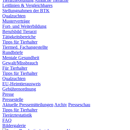
Tierärzteordnung
Amtliche Tierärzte
Leitlinien & Vergleichbares
Stellungnahmen der BTK
Qualzuchten
Musterverträge
Fort- und Weiterbildung
Berufsbild Tierarzt
Tätigkeitsbereiche
Tipps für Tierhalter
Tiermed. Fachangestellte
Rundbriefe
Mentale Gesundheit
Gewalt/Missbrauch
Für Tierhalter
Tipps für Tierhalter
Qualzuchten
EU-Heimtierausweis
Gebührenordnung
Presse
Pressestelle
Aktuelle Pressemitteilungen
Archiv
Presseschau
Tipps für Tierhalter
Tierärztestatistik
FAQ
Bildergalerie