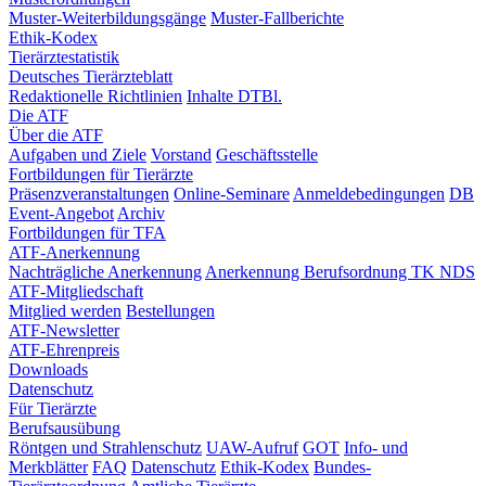
Muster-Weiterbildungsgänge
Muster-Fallberichte
Ethik-Kodex
Tierärztestatistik
Deutsches Tierärzteblatt
Redaktionelle Richtlinien
Inhalte DTBl.
Die ATF
Über die ATF
Aufgaben und Ziele
Vorstand
Geschäftsstelle
Fortbildungen für Tierärzte
Präsenzveranstaltungen
Online-Seminare
Anmeldebedingungen
DB
Event-Angebot
Archiv
Fortbildungen für TFA
ATF-Anerkennung
Nachträgliche Anerkennung
Anerkennung Berufsordnung TK NDS
ATF-Mitgliedschaft
Mitglied werden
Bestellungen
ATF-Newsletter
ATF-Ehrenpreis
Downloads
Datenschutz
Für Tierärzte
Berufsausübung
Röntgen und Strahlenschutz
UAW-Aufruf
GOT
Info- und
Merkblätter
FAQ
Datenschutz
Ethik-Kodex
Bundes-