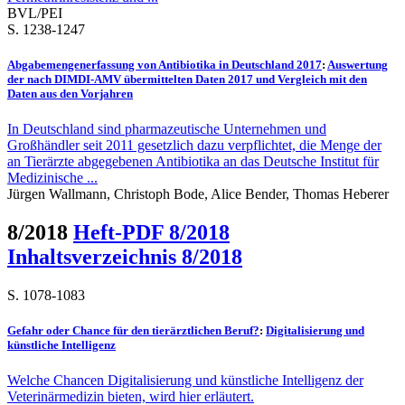
BVL/PEI
S. 1238-1247
Abgabemengenerfassung von Antibiotika in Deutschland 2017
:
Auswertung
der nach DIMDI-AMV übermittelten Daten 2017 und Vergleich mit den
Daten aus den Vorjahren
In Deutschland sind pharmazeutische Unternehmen und
Großhändler seit 2011 gesetzlich dazu verpflichtet, die Menge der
an Tierärzte abgegebenen Antibiotika an das Deutsche Institut für
Medizinische ...
Jürgen Wallmann, Christoph Bode, Alice Bender, Thomas Heberer
8/2018
Heft-PDF 8/2018
Inhaltsverzeichnis 8/2018
S. 1078-1083
Gefahr oder Chance für den tierärztlichen Beruf?
:
Digitalisierung und
künstliche Intelligenz
Welche Chancen Digitalisierung und künstliche Intelligenz der
Veterinärmedizin bieten, wird hier erläutert.