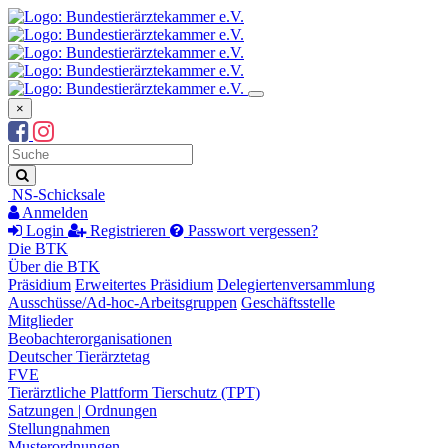
×
Suchbegriff
Suche
NS-Schicksale
Anmelden
Login
Registrieren
Passwort vergessen?
Die BTK
Über die BTK
Präsidium
Erweitertes Präsidium
Delegiertenversammlung
Ausschüsse/Ad-hoc-Arbeitsgruppen
Geschäftsstelle
Mitglieder
Beobachterorganisationen
Deutscher Tierärztetag
FVE
Tierärztliche Plattform Tierschutz (TPT)
Satzungen | Ordnungen
Stellungnahmen
Musterordnungen