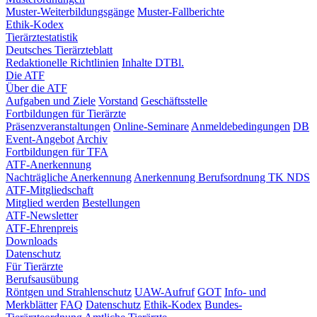
Muster-Weiterbildungsgänge
Muster-Fallberichte
Ethik-Kodex
Tierärztestatistik
Deutsches Tierärzteblatt
Redaktionelle Richtlinien
Inhalte DTBl.
Die ATF
Über die ATF
Aufgaben und Ziele
Vorstand
Geschäftsstelle
Fortbildungen für Tierärzte
Präsenzveranstaltungen
Online-Seminare
Anmeldebedingungen
DB
Event-Angebot
Archiv
Fortbildungen für TFA
ATF-Anerkennung
Nachträgliche Anerkennung
Anerkennung Berufsordnung TK NDS
ATF-Mitgliedschaft
Mitglied werden
Bestellungen
ATF-Newsletter
ATF-Ehrenpreis
Downloads
Datenschutz
Für Tierärzte
Berufsausübung
Röntgen und Strahlenschutz
UAW-Aufruf
GOT
Info- und
Merkblätter
FAQ
Datenschutz
Ethik-Kodex
Bundes-