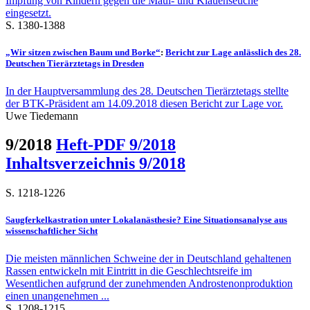
Impfung von Rindern gegen die Maul- und Klauenseuche
eingesetzt.
S. 1380-1388
„Wir sitzen zwischen Baum und Borke“
:
Bericht zur Lage anlässlich des 28.
Deutschen Tierärztetags in Dresden
In der Hauptversammlung des 28. Deutschen Tierärztetags stellte
der BTK-Präsident am 14.09.2018 diesen Bericht zur Lage vor.
Uwe Tiedemann
9/2018
Heft-PDF 9/2018
Inhaltsverzeichnis 9/2018
S. 1218-1226
Saugferkelkastration unter Lokalanästhesie? Eine Situationsanalyse aus
wissenschaftlicher Sicht
Die meisten männlichen Schweine der in Deutschland gehaltenen
Rassen entwickeln mit Eintritt in die Geschlechtsreife im
Wesentlichen aufgrund der zunehmenden Androstenonproduktion
einen unangenehmen ...
S. 1208-1215