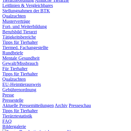
Tierärzteordnung
Amtliche Tierärzte
Leitlinien & Vergleichbares
Stellungnahmen der BTK
Qualzuchten
Musterverträge
Fort- und Weiterbildung
Berufsbild Tierarzt
Tätigkeitsbereiche
Tipps für Tierhalter
Tiermed. Fachangestellte
Rundbriefe
Mentale Gesundheit
Gewalt/Missbrauch
Für Tierhalter
Tipps für Tierhalter
Qualzuchten
EU-Heimtierausweis
Gebührenordnung
Presse
Pressestelle
Aktuelle Pressemitteilungen
Archiv
Presseschau
Tipps für Tierhalter
Tierärztestatistik
FAQ
Bildergalerie