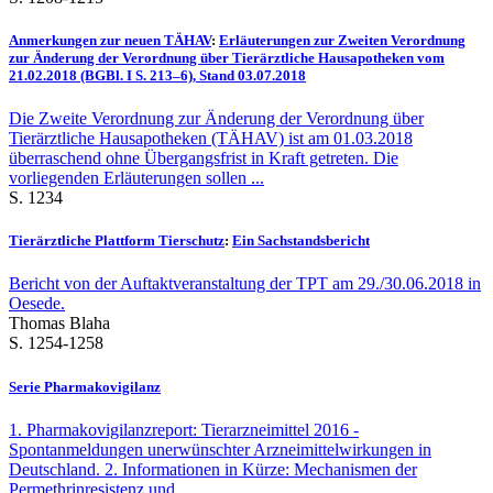
Anmerkungen zur neuen TÄHAV
:
Erläuterungen zur Zweiten Verordnung
zur Änderung der Verordnung über Tierärztliche Hausapotheken vom
21.02.2018 (BGBl. I S. 213–6), Stand 03.07.2018
Die Zweite Verordnung zur Änderung der Verordnung über
Tierärztliche Hausapotheken (TÄHAV) ist am 01.03.2018
überraschend ohne Übergangsfrist in Kraft getreten. Die
vorliegenden Erläuterungen sollen ...
S. 1234
Tierärztliche Plattform Tierschutz
:
Ein Sachstandsbericht
Bericht von der Auftaktveranstaltung der TPT am 29./30.06.2018 in
Oesede.
Thomas Blaha
S. 1254-1258
Serie Pharmakovigilanz
1. Pharmakovigilanzreport: Tierarzneimittel 2016 -
Spontanmeldungen unerwünschter Arzneimittelwirkungen in
Deutschland. 2. Informationen in Kürze: Mechanismen der
Permethrinresistenz und ...