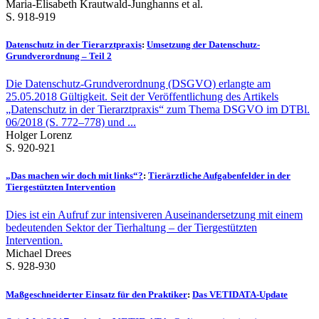
Maria-Elisabeth Krautwald-Junghanns et al.
S. 918-919
Datenschutz in der Tierarztpraxis
:
Umsetzung der Datenschutz-
Grundverordnung – Teil 2
Die Datenschutz-Grundverordnung (DSGVO) erlangte am
25.05.2018 Gültigkeit. Seit der Veröffentlichung des Artikels
„Datenschutz in der Tierarztpraxis“ zum Thema DSGVO im DTBl.
06/2018 (S. 772–778) und ...
Holger Lorenz
S. 920-921
„Das machen wir doch mit links“?
:
Tierärztliche Aufgabenfelder in der
Tiergestützten Intervention
Dies ist ein Aufruf zur intensiveren Auseinandersetzung mit einem
bedeutenden Sektor der Tierhaltung – der Tiergestützten
Intervention.
Michael Drees
S. 928-930
Maßgeschneiderter Einsatz für den Praktiker
:
Das VETIDATA-Update