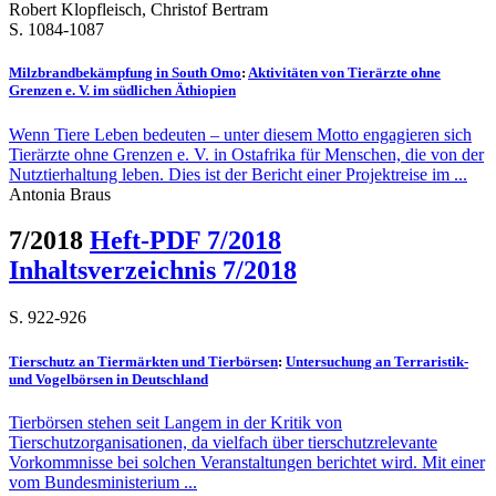
Robert Klopfleisch, Christof Bertram
S. 1084-1087
Milzbrandbekämpfung in South Omo
:
Aktivitäten von Tierärzte ohne
Grenzen e. V. im südlichen Äthiopien
Wenn Tiere Leben bedeuten – unter diesem Motto engagieren sich
Tierärzte ohne Grenzen e. V. in Ostafrika für Menschen, die von der
Nutztierhaltung leben. Dies ist der Bericht einer Projektreise im ...
Antonia Braus
7/2018
Heft-PDF 7/2018
Inhaltsverzeichnis 7/2018
S. 922-926
Tierschutz an Tiermärkten und Tierbörsen
:
Untersuchung an Terraristik-
und Vogelbörsen in Deutschland
Tierbörsen stehen seit Langem in der Kritik von
Tierschutzorganisationen, da vielfach über tierschutzrelevante
Vorkommnisse bei solchen Veranstaltungen berichtet wird. Mit einer
vom Bundesministerium ...