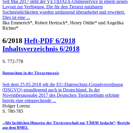
Seit Mai 2017 steht der VETIDATA-Onlineservice in einem neuen
Layout zur Verfügung. Die für den Tierarzt nutzbaren
Suchmöglichkeiten wurden umfassend überarbeitet und erweitert.
Dies ist eine ...
Ilka Emmerich*, Robert Hertzsch*, Henry Ottilie* und Angelika
Richter*
6/2018
Heft-PDF 6/2018
Inhaltsverzeichnis 6/2018
S. 772-778
Datenschutz in der Tierarztpraxis
Seit dem 25.05.2018 gilt die EU-Datenschutz-Grundverordnung
(DSGVO) grundlegend auch in Deutschland. In der
Novemberausgabe 2017 des Deutschen Tierärzteblatts erfolgte
bereits eine entsprechende ...
Holger Lorenz
S. 780-785
„Alle fachlichen Hinweise der Tierärzteschaft zur TÄHAV bedacht“
:
Bericht
aus dem BMEL