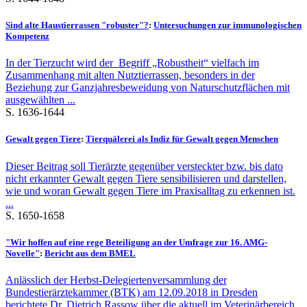
Sind alte Haustierrassen "robuster"?
:
Untersuchungen zur immunologischen
Kompetenz
In der Tierzucht wird der Begriff „Robustheit“ vielfach im
Zusammenhang mit alten Nutztierrassen, besonders in der
Beziehung zur Ganzjahresbeweidung von Naturschutzflächen mit
ausgewählten ...
S. 1636-1644
Gewalt gegen Tiere
:
Tierquälerei als Indiz für Gewalt gegen Menschen
Dieser Beitrag soll Tierärzte gegenüber versteckter bzw. bis dato
nicht erkannter Gewalt gegen Tiere sensibilisieren und darstellen,
wie und woran Gewalt gegen Tiere im Praxisalltag zu erkennen ist.
...
S. 1650-1658
"Wir hoffen auf eine rege Beteiligung an der Umfrage zur 16. AMG-
Novelle"
:
Bericht aus dem BMEL
Anlässlich der Herbst-Delegiertenversammlung der
Bundestierärztekammer (BTK) am 12.09.2018 in Dresden
berichtete Dr. Dietrich Rassow über die aktuell im Veterinärbereich