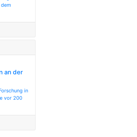
t dem
n an der
 Forschung in
le vor 200