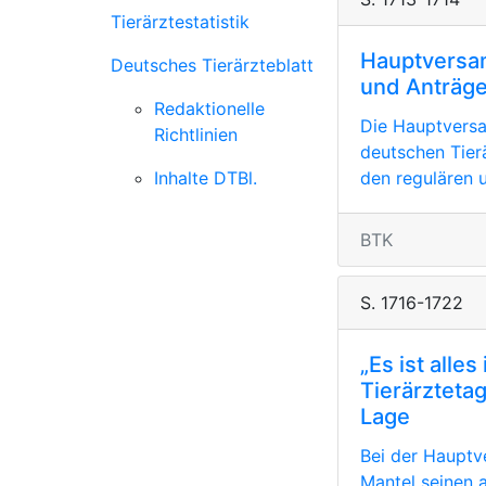
Tierärztestatistik
Hauptversam
Deutsches Tierärzteblatt
und Anträg
Redaktionelle
Die Hauptversa
Richtlinien
deutschen Tierä
Inhalte DTBl.
den regulären u
BTK
S. 1716-1722
„Es ist all
Tierärzteta
Lage
Bei der Hauptv
Mantel seinen a