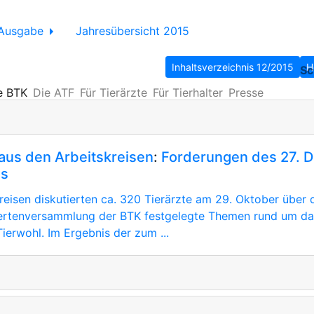
Ausgabe
Jahresübersicht 2015
Inhaltsverzeichnis 12/2015
H
Sc
e BTK
Die ATF
Für Tierärzte
Für Tierhalter
Presse
aus den Arbeitskreisen
:
Forderungen des 27. 
gs
kreisen diskutierten ca. 320 Tierärzte am 29. Oktober über 
iertenversammlung der BTK festgelegte Themen rund um da
ierwohl. Im Ergebnis der zum ...