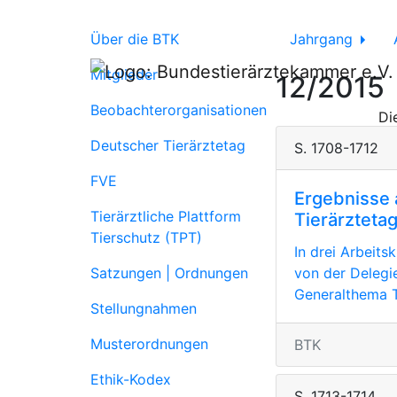
Über die BTK
Jahrgang
Mitglieder
12/2015
Beobachterorganisationen
Di
Deutscher Tierärztetag
S. 1708-1712
FVE
Ergebnisse 
Tierärztliche Plattform
Tierärzteta
Tierschutz (TPT)
In drei Arbeits
Satzungen | Ordnungen
von der Deleg
Generalthema T
Stellungnahmen
Musterordnungen
BTK
Ethik-Kodex
S. 1713-1714