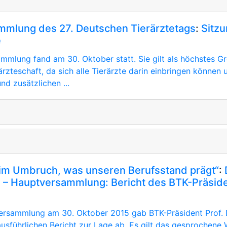
mlung des 27. Deutschen Tierärztetags
:
Sitz
e
mmlung fand am 30. Oktober statt. Sie gilt als höchstes G
rzteschaft, da sich alle Tierärzte darin einbringen können
nd zusätzlichen ...
es im Umbruch, was unseren Berufsstand prägt“
:
g – Hauptversammlung: Bericht des BTK-Präsid
ersammlung am 30. Oktober 2015 gab BTK-Präsident Prof. 
usführlichen Bericht zur Lage ab. Es gilt das gesprochene 