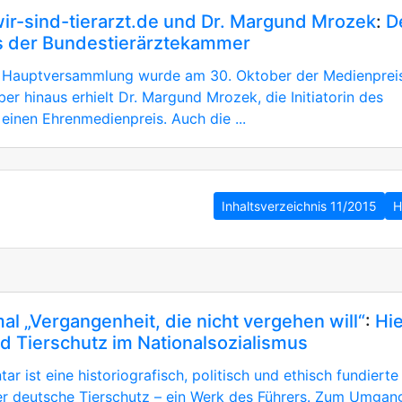
wir-sind-tierarzt.de und Dr. Margund Mrozek
:
D
s der Bundestierärztekammer
 Hauptversammlung wurde am 30. Oktober der Medienprei
ber hinaus erhielt Dr. Margund Mrozek, die Initiatorin des
einen Ehrenmedienpreis. Auch die ...
Inhaltsverzeichnis 11/2015
H
al „Vergangenheit, die nicht vergehen will“
:
Hie
nd Tierschutz im Nationalsozialismus
r ist eine historiografisch, politisch und ethisch fundiert
er deutsche Tierschutz – ein Werk des Führers. Zum Umgan