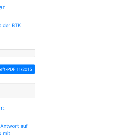
er
s der BTK
eft-PDF 11/2015
r:
e Antwort auf
g mit