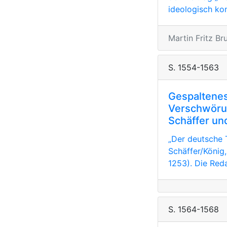
ideologisch kon
Martin Fritz B
S. 1554-1563
Gespaltene
Verschwöru
Schäffer un
„Der deutsche T
Schäffer/König
1253). Die Reda
S. 1564-1568