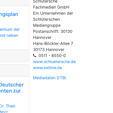
Schlütersche
Fachmedien GmbH
Ein Unternehmen der
ungsplan
Schlüterschen
Mediengruppe
remium der
Postanschrift: 30130
 und neben
Hannover
Hans-Böckler-Allee 7
30173 Hannover
0511 - 8550-0
www.schluetersche.de
www.vetline.de
Mediadaten DTBl.
Deutscher
enten zur
Dr. Theo
Wort.