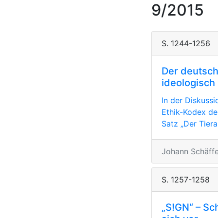
9/2015
S. 1244-1256
Der deutsch
ideologisch
In der Diskuss
Ethik-Kodex de
Satz „Der Tierar
Johann Schäffe
S. 1257-1258
„S!GN“ – Sc