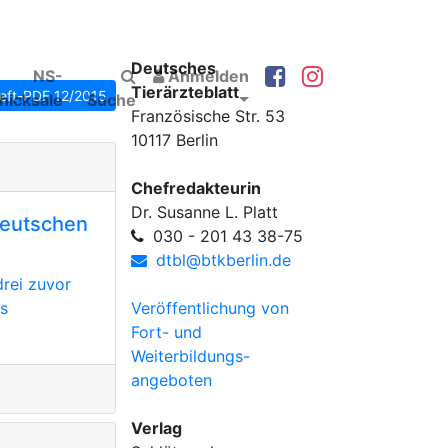
Deutsches
NS-
Anmelden
Tierärzteblatt
eft-PDF 12/2015
hicksale
Suche
Französische Str. 53
10117 Berlin
Chefredakteurin
Dr. Susanne L. Platt
Deutschen
030 - 201 43 38-75
dtbl@btkberlin.de
drei zuvor
s
Veröffentlichung von
Fort- und
Weiterbildungs-
angeboten
Verlag