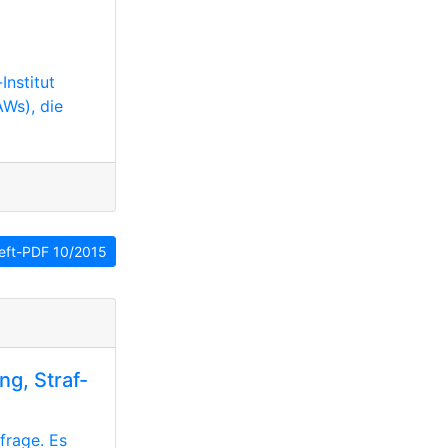
Institut
Ws), die
eft-PDF 10/2015
ng, Straf-
frage. Es