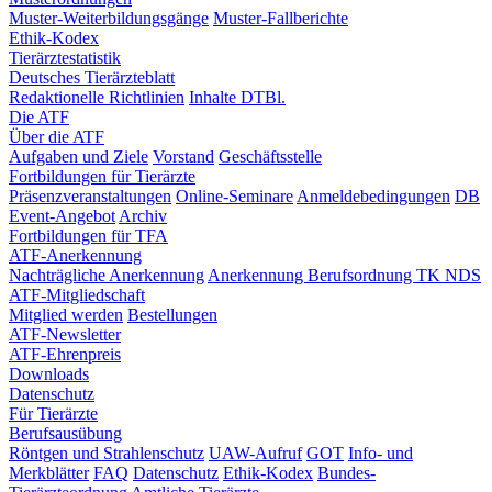
Muster-Weiterbildungsgänge
Muster-Fallberichte
Ethik-Kodex
Tierärztestatistik
Deutsches Tierärzteblatt
Redaktionelle Richtlinien
Inhalte DTBl.
Die ATF
Über die ATF
Aufgaben und Ziele
Vorstand
Geschäftsstelle
Fortbildungen für Tierärzte
Präsenzveranstaltungen
Online-Seminare
Anmeldebedingungen
DB
Event-Angebot
Archiv
Fortbildungen für TFA
ATF-Anerkennung
Nachträgliche Anerkennung
Anerkennung Berufsordnung TK NDS
ATF-Mitgliedschaft
Mitglied werden
Bestellungen
ATF-Newsletter
ATF-Ehrenpreis
Downloads
Datenschutz
Für Tierärzte
Berufsausübung
Röntgen und Strahlenschutz
UAW-Aufruf
GOT
Info- und
Merkblätter
FAQ
Datenschutz
Ethik-Kodex
Bundes-