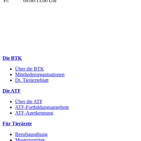
Fr:
09.00-13.00 Uhr
Die BTK
Über die BTK
Mitgliederorganisationen
Dt. Tierärzteblatt
Die ATF
Über die ATF
ATF-Fortbildungsangebote
ATF-Anerkennung
Für Tierärzte
Berufsausübung
Musterverträge