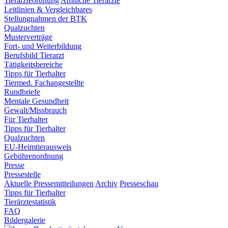
Tierärzteordnung
Amtliche Tierärzte
Leitlinien & Vergleichbares
Stellungnahmen der BTK
Qualzuchten
Musterverträge
Fort- und Weiterbildung
Berufsbild Tierarzt
Tätigkeitsbereiche
Tipps für Tierhalter
Tiermed. Fachangestellte
Rundbriefe
Mentale Gesundheit
Gewalt/Missbrauch
Für Tierhalter
Tipps für Tierhalter
Qualzuchten
EU-Heimtierausweis
Gebührenordnung
Presse
Pressestelle
Aktuelle Pressemitteilungen
Archiv
Presseschau
Tipps für Tierhalter
Tierärztestatistik
FAQ
Bildergalerie