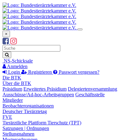
×
Suchbegriff
Suche
NS-Schicksale
Anmelden
Login
Registrieren
Passwort vergessen?
Die BTK
Über die BTK
Präsidium
Erweitertes Präsidium
Delegiertenversammlung
Ausschüsse/Ad-hoc-Arbeitsgruppen
Geschäftsstelle
Mitglieder
Beobachterorganisationen
Deutscher Tierärztetag
FVE
Tierärztliche Plattform Tierschutz (TPT)
Satzungen | Ordnungen
Stellungnahmen
Musterordnungen