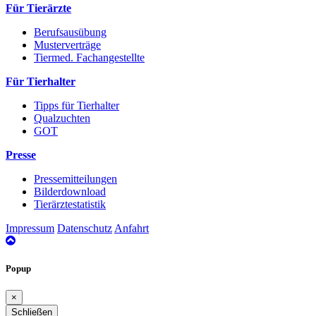
Für Tierärzte
Berufsausübung
Musterverträge
Tiermed. Fachangestellte
Für Tierhalter
Tipps für Tierhalter
Qualzuchten
GOT
Presse
Pressemitteilungen
Bilderdownload
Tierärztestatistik
Impressum
Datenschutz
Anfahrt
nach
oben
Popup
×
Schließen