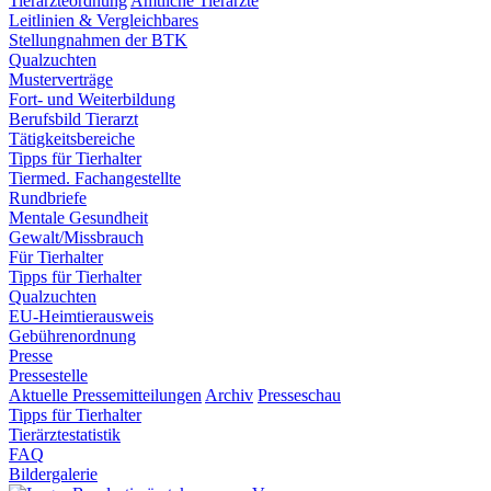
Tierärzteordnung
Amtliche Tierärzte
Leitlinien & Vergleichbares
Stellungnahmen der BTK
Qualzuchten
Musterverträge
Fort- und Weiterbildung
Berufsbild Tierarzt
Tätigkeitsbereiche
Tipps für Tierhalter
Tiermed. Fachangestellte
Rundbriefe
Mentale Gesundheit
Gewalt/Missbrauch
Für Tierhalter
Tipps für Tierhalter
Qualzuchten
EU-Heimtierausweis
Gebührenordnung
Presse
Pressestelle
Aktuelle Pressemitteilungen
Archiv
Presseschau
Tipps für Tierhalter
Tierärztestatistik
FAQ
Bildergalerie