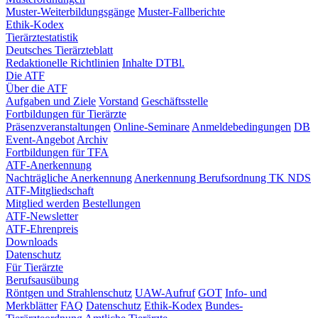
Muster-Weiterbildungsgänge
Muster-Fallberichte
Ethik-Kodex
Tierärztestatistik
Deutsches Tierärzteblatt
Redaktionelle Richtlinien
Inhalte DTBl.
Die ATF
Über die ATF
Aufgaben und Ziele
Vorstand
Geschäftsstelle
Fortbildungen für Tierärzte
Präsenzveranstaltungen
Online-Seminare
Anmeldebedingungen
DB
Event-Angebot
Archiv
Fortbildungen für TFA
ATF-Anerkennung
Nachträgliche Anerkennung
Anerkennung Berufsordnung TK NDS
ATF-Mitgliedschaft
Mitglied werden
Bestellungen
ATF-Newsletter
ATF-Ehrenpreis
Downloads
Datenschutz
Für Tierärzte
Berufsausübung
Röntgen und Strahlenschutz
UAW-Aufruf
GOT
Info- und
Merkblätter
FAQ
Datenschutz
Ethik-Kodex
Bundes-