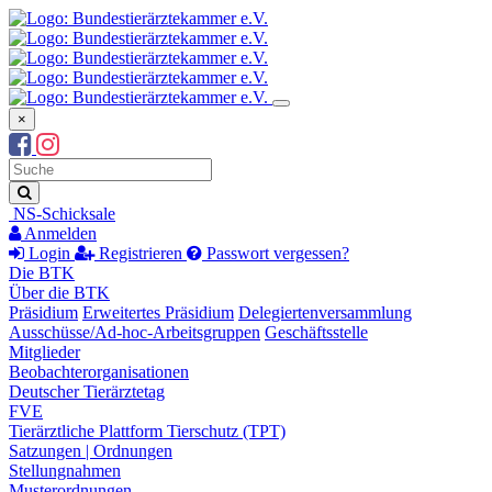
×
Suchbegriff
Suche
NS-Schicksale
Anmelden
Login
Registrieren
Passwort vergessen?
Die BTK
Über die BTK
Präsidium
Erweitertes Präsidium
Delegiertenversammlung
Ausschüsse/Ad-hoc-Arbeitsgruppen
Geschäftsstelle
Mitglieder
Beobachterorganisationen
Deutscher Tierärztetag
FVE
Tierärztliche Plattform Tierschutz (TPT)
Satzungen | Ordnungen
Stellungnahmen
Musterordnungen