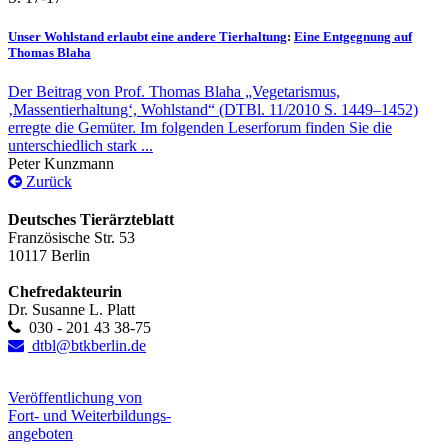
Unser Wohlstand erlaubt eine andere Tierhaltung
:
Eine Entgegnung auf
Thomas Blaha
Der Beitrag von Prof. Thomas Blaha „Vegetarismus,
‚Massentierhaltung‘, Wohlstand“ (DTBl. 11/2010 S. 1449–1452)
erregte die Gemüter. Im folgenden Leserforum finden Sie die
unterschiedlich stark ...
Peter Kunzmann
Zurück
Deutsches Tierärzteblatt
Französische Str. 53
10117 Berlin
Chefredakteurin
Dr. Susanne L. Platt
030 - 201 43 38-75
dtbl@btkberlin.de
Veröffentlichung von
Fort- und Weiterbildungs-
angeboten