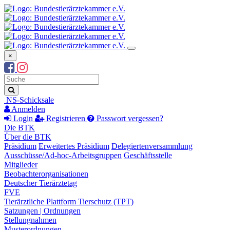
×
Suchbegriff
Suche
NS-Schicksale
Anmelden
Login
Registrieren
Passwort vergessen?
Die BTK
Über die BTK
Präsidium
Erweitertes Präsidium
Delegiertenversammlung
Ausschüsse/Ad-hoc-Arbeitsgruppen
Geschäftsstelle
Mitglieder
Beobachterorganisationen
Deutscher Tierärztetag
FVE
Tierärztliche Plattform Tierschutz (TPT)
Satzungen | Ordnungen
Stellungnahmen
Musterordnungen