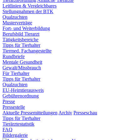
Tierärzteordnung
Amtliche Tierärzte
Leitlinien & Vergleichbares
Stellungnahmen der BTK
Qualzuchten
Musterverträge
Fort- und Weiterbildung
Berufsbild Tierarzt
Tätigkeitsbereiche
Tipps für Tierhalter
Tiermed. Fachangestellte
Rundbriefe
Mentale Gesundheit
Gewalt/Missbrauch
Für Tierhalter
Tipps für Tierhalter
Qualzuchten
EU-Heimtierausweis
Gebührenordnung
Presse
Pressestelle
Aktuelle Pressemitteilungen
Archiv
Presseschau
Tipps für Tierhalter
Tierärztestatistik
FAQ
Bildergalerie