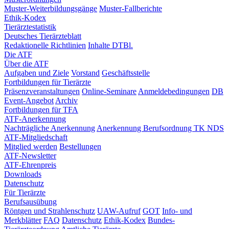
Muster-Weiterbildungsgänge
Muster-Fallberichte
Ethik-Kodex
Tierärztestatistik
Deutsches Tierärzteblatt
Redaktionelle Richtlinien
Inhalte DTBl.
Die ATF
Über die ATF
Aufgaben und Ziele
Vorstand
Geschäftsstelle
Fortbildungen für Tierärzte
Präsenzveranstaltungen
Online-Seminare
Anmeldebedingungen
DB
Event-Angebot
Archiv
Fortbildungen für TFA
ATF-Anerkennung
Nachträgliche Anerkennung
Anerkennung Berufsordnung TK NDS
ATF-Mitgliedschaft
Mitglied werden
Bestellungen
ATF-Newsletter
ATF-Ehrenpreis
Downloads
Datenschutz
Für Tierärzte
Berufsausübung
Röntgen und Strahlenschutz
UAW-Aufruf
GOT
Info- und
Merkblätter
FAQ
Datenschutz
Ethik-Kodex
Bundes-