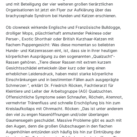
und mit Beteiligung der vier weiteren großen tierärztlichen
Organisationen ist jetzt ein Flyer zur Aufklärung über das
brachycephale Syndrom bei Hunden und Katzen erschienen.
Ob clownesk wirkende Englische und Französische Bulldogge,
drolliger Mops, plüschtierhaft anmutender Pekinese oder
Perser-, Exotic Shorthair oder British Kurzhaar-Katzen mit
flachem Puppengesicht: Was diese momentan so beliebten
Hunde- und Katzenrassen eint, ist, dass sie in ihrer heutigen
körperlichen Ausprägung zu den sogenannten „Qualzucht“-
Rassen gehören. „Tiere dieser Rassen mit extrem kurzem
Gesichtsschädel entwickeln über kurz oder lang einen
erheblichen Leidensdruck, haben meist starke körperliche
Einschränkungen und in bestimmten Fällen auch ausgeprägte
Schmerzen “, erklärt Dr. Friedrich Röcken, Fachtierarzt für
Kleintiere und Leiter der Arbeitsgruppe (AG) Qualzuchten.
Offensichtliche Symptome seien Schnaufen, Röcheln, Atemnot,
vermehrter Tränenfluss und schnelle Erschöpfung bis hin zum
Kreislaufkollaps mit Ohnmacht. Röcken: „Das ist unter anderem
den viel zu engen Nasenöffnungen und/oder überlangen
Gaumensegeln geschuldet. Massive Probleme gibt es auch mit
den Augen, denn die großen Glubschaugen in den flachen
Augenhöhlen entzünden sich häufig bis hin zur Eintrübung der