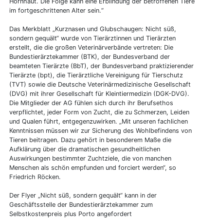
Hornhaut. Die Folge kann eine Erblindung der betroffenen Tiere
im fortgeschrittenen Alter sein.“
Das Merkblatt „Kurznasen und Glubschaugen: Nicht süß,
sondern gequält“ wurde von Tierärztinnen und Tierärzten
erstellt, die die großen Veterinärverbände vertreten: Die
Bundestierärztekammer (BTK), der Bundesverband der
beamteten Tierärzte (BbT), der Bundesverband praktizierender
Tierärzte (bpt), die Tierärztliche Vereinigung für Tierschutz
(TVT) sowie die Deutsche Veterinärmedizinische Gesellschaft
(DVG) mit ihrer Gesellschaft für Kleintiermedizin (DGK-DVG).
Die Mitglieder der AG fühlen sich durch ihr Berufsethos
verpflichtet, jeder Form von Zucht, die zu Schmerzen, Leiden
und Qualen führt, entgegenzuwirken. „Mit unseren fachlichen
Kenntnissen müssen wir zur Sicherung des Wohlbefindens von
Tieren beitragen. Dazu gehört in besonderem Maße die
Aufklärung über die dramatischen gesundheitlichen
Auswirkungen bestimmter Zuchtziele, die von manchen
Menschen als schön empfunden und forciert werden“, so
Friedrich Röcken.
Der Flyer „Nicht süß, sondern gequält“ kann in der
Geschäftsstelle der Bundestierärztekammer zum
Selbstkostenpreis plus Porto angefordert