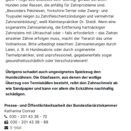
Hunden oder Rassen, die anfällig für Zahnprobleme sind.
„Besonders Pekinesen, Yorkshire-Terrier oder Zwerg- und
Toypudel neigen zu Zahnfleischentzündungen und vermehrter
Zahnsteinbildung“, weiß Kleintierpraktiker Dr. Steidl. Wenn eine
sogenannte Zahnsanierung, die Entfernung hartnäckigen
Zahnsteins mit Ultraschall oder – falls erforderlich – das Ziehen
einzelner Zähne erfolgen muss, macht der Tierarzt das unter
Vollnarkose. Bitte unbedingt beachten: Zahnsanierungen durch
Laien, z. B. in Hundesalons oder durch sogenannte
Tierheilpraktiker, sind unprofessionell, gegebenenfalls sogar
gesundheitsschädlich oder tierschutzrelevant!
Übrigens schadet auch ungeeignetes Spielzeug den
Hundezähnen: Die Glasfasern, aus denen der wollige
Überzug von Tennisbällen besteht, reibt den Zahnschmelz ab
wie Sandpapier und kann vor allem die Eckzähne nachhaltig
schädigen.
Presse- und Öffentlichkeitsarbeit der Bundestierärztekammer
Katharina Conrad
030 - 201 43 38 - 70
030 - 201 43 38 - 88
E-Mail