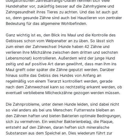
obligatorischen Jahresanfangs-Diäten nehmen sich viele
Hundehalter vor, zukünftig besser auf die Zahnhygiene und
Zahngesundheit ihres Tieres zu achten. Und das ist auch gut
so, denn gesunde Zähne sind auch bei Haustieren von zentraler
Bedeutung für das allgemeine Wohlbefinden.
Ganz wichtig ist es, den Blick ins Maul und die Kontrolle des
Gebisses schon vom Welpenalter an zu üben. So lässt sich
zum einen der Zahnwechsel (Hunde haben 42 Zähne und
verlieren ihre Milchzähne zwischen dem dritten und sechsten
Lebensmonat) kontrollieren. Außerdem wird der junge Hund
zeitig und auf positive Art daran gewöhnt, dass man ihm ins
Maul greift oder später die Zähne geputzt werden. Darüber
hinaus sollte das Gebiss des Hundes von Anfang an
regelmäßig von einem Tierarzt kontrolliert werden, gerade
nach dem Zahnwechsel kann so rechtzeitig erkannt werden, ob
eventuell verbliebene Milcheckzähne gezogen werden müssen.
Die Zahnprobleme, unter denen Hunde leiden, sind dabei nicht
so viel anders als bei uns Menschen: Futterreste bleiben an
den Zähnen haften und bieten Bakterien optimale Bedingungen,
sich zu vermehren. Ein weicher Bakterienbelag, die Plaque,
entsteht auf den Zähnen, daran heften sich mineralische
Substanzen aus dem Speichel an. Dies wiederum führt zur