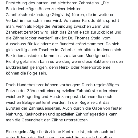
Entstehung des harten und sichtbaren Zahnsteins. „Die
Bakterienbeläge können zu einer leichten
Zahnfleischentzündung (Gingivitis) führen, die im weiteren
Verlauf immer schlimmer wird. Von einer Parodontitis spricht
man, wenn als Folge die Verbindung zwischen Zahn und
Zahnbett zerstört wird, sich das Zahnfleisch zurückbildet und
die Zähne locker werden“, erklärt Dr. Thomas Steidl vom
Ausschuss für Kleintiere der Bundestierärztekammer. Da sich
gleichzeitig auch Taschen im Zahnfleisch bilden, in denen sich
Bakterien ansiedeln, kommt es zu starkem Mundgeruch.
Richtig gefährlich kann es werden, wenn diese Bakterien in den
Blutkreislauf gelangen, denn Herz- oder Nierenprobleme
können die Folge sein.
Doch Hundebesitzer können vorbeugen: Durch regelmäßiges
Putzen der Zähne mit einer speziellen Zahnbürste oder einem
weichen Fingerling und Hundezahnpasta können die noch
weichen Beläge entfernt werden. In der Regel reicht das
Bürsten der Zahnaußenseiten. Auch durch die Gabe von fester
Nahrung, Kauknochen und speziellen Zahnpflegesticks kann
man die Gesundheit der Zähne unterstützen.
Eine regelmäßige tierärztliche Kontrolle ist jedoch auch bei
guter Pflege des Gebisses sehr wichtig, gerade bei alten