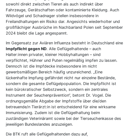
sowohl direkt zwischen Tieren als auch indirekt über
Fahrzeuge, Gerätschaften oder kontaminierte Kleidung. Auch
Wildvögel und Schadnager stellen insbesondere in
Freilandhaltungen ein Risiko dar. Angesichts wiederholter und
großflächiger Ausbrüche im Nachbarland Polen seit September
2024 bleibt die Lage angespannt.
Im Gegensatz zur Aviären Influenza besteht in Deutschland eine
Impfpflicht gegen ND
. Alle Geflügelhaltende – auch
Halter:innen privater, kleiner Hobbyhaltungen – sind
verpflichtet, Hühner und Puten regelmäßig impfen zu lassen.
Dennoch ist die Impfdecke insbesondere im nicht
gewerbsmäßigen Bereich häufig unzureichend. „Eine
lückenhafte Impfung gefährdet nicht nur einzelne Bestände,
sondern die gesamte Geflügelpopulation. Die Impfpflicht ist
kein bürokratischer Selbstzweck, sondern ein zentrales
Instrument der Seuchenprävention“, betont Dr. Vogel. Die
ordnungsgemäße Abgabe der Impfstoffe über die/den
betreuende/n Tierärzt:in ist entscheidend für eine wirksame
Immunisierung. Zudem ist die Geflügelhaltung beim
zuständigen Veterinäramt sowie bei der Tierseuchenkasse des
jeweiligen Bundeslandes anzuzeigen.
Die BTK ruft alle Geflügelhaltenden dazu auf,