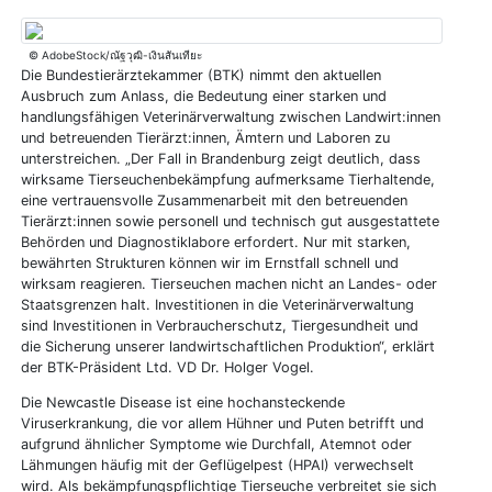
© AdobeStock/ณัฐวุฒิ-เงินสันเทียะ
Die Bundestierärztekammer (BTK) nimmt den aktuellen
Ausbruch zum Anlass, die Bedeutung einer starken und
handlungsfähigen Veterinärverwaltung zwischen Landwirt:innen
und betreuenden Tierärzt:innen, Ämtern und Laboren zu
unterstreichen. „Der Fall in Brandenburg zeigt deutlich, dass
wirksame Tierseuchenbekämpfung aufmerksame Tierhaltende,
eine vertrauensvolle Zusammenarbeit mit den betreuenden
Tierärzt:innen sowie personell und technisch gut ausgestattete
Behörden und Diagnostiklabore erfordert. Nur mit starken,
bewährten Strukturen können wir im Ernstfall schnell und
wirksam reagieren. Tierseuchen machen nicht an Landes- oder
Staatsgrenzen halt. Investitionen in die Veterinärverwaltung
sind Investitionen in Verbraucherschutz, Tiergesundheit und
die Sicherung unserer landwirtschaftlichen Produktion“, erklärt
der BTK-Präsident Ltd. VD Dr. Holger Vogel.
Die Newcastle Disease ist eine hochansteckende
Viruserkrankung, die vor allem Hühner und Puten betrifft und
aufgrund ähnlicher Symptome wie Durchfall, Atemnot oder
Lähmungen häufig mit der Geflügelpest (HPAI) verwechselt
wird. Als bekämpfungspflichtige Tierseuche verbreitet sie sich