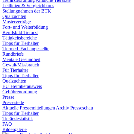
Tierärzteordnung
Amtliche Tierärzte
Leitlinien & Vergleichbares
Stellungnahmen der BTK
Qualzuchten
Musterverträge
Fort- und Weiterbildung
Berufsbild Tierarzt
Tätigkeitsbereiche
Tipps für Tierhalter
Tiermed. Fachangestellte
Rundbriefe
Mentale Gesundheit
Gewalt/Missbrauch
Für Tierhalter
Tipps für Tierhalter
Qualzuchten
EU-Heimtierausweis
Gebührenordnung
Presse
Pressestelle
Aktuelle Pressemitteilungen
Archiv
Presseschau
Tipps für Tierhalter
Tierärztestatistik
FAQ
Bildergalerie