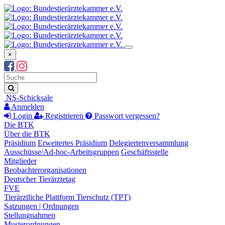
×
Suchbegriff
Suche
NS-Schicksale
Anmelden
Login
Registrieren
Passwort vergessen?
Die BTK
Über die BTK
Präsidium
Erweitertes Präsidium
Delegiertenversammlung
Ausschüsse/Ad-hoc-Arbeitsgruppen
Geschäftsstelle
Mitglieder
Beobachterorganisationen
Deutscher Tierärztetag
FVE
Tierärztliche Plattform Tierschutz (TPT)
Satzungen | Ordnungen
Stellungnahmen
Musterordnungen