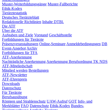
Muster-Weiterbildungsgänge
Muster-Fallberichte
Ethik-Kodex
Tierärztestatistik
Deutsches Tierärzteblatt
Redaktionelle Richtlinien
Inhalte DTBl.
Die ATF
Über die ATF
Aufgaben und Ziele
Vorstand
Geschäftsstelle
Fortbildungen für Tierärzte
Präsenzveranstaltungen
Online-Seminare
Anmeldebedingungen
DB
Event-Angebot
Archiv
Fortbildungen für TFA
ATF-Anerkennung
Nachträgliche Anerkennung
Anerkennung Berufsordnung TK NDS
ATF-Mitgliedschaft
Mitglied werden
Bestellungen
ATF-Newsletter
ATF-Ehrenpreis
Downloads
Datenschutz
Für Tierärzte
Berufsausübung
Röntgen und Strahlenschutz
UAW-Aufruf
GOT
Info- und
Merkblätter
FAQ
Datenschutz
Ethik-Kodex
Bundes-