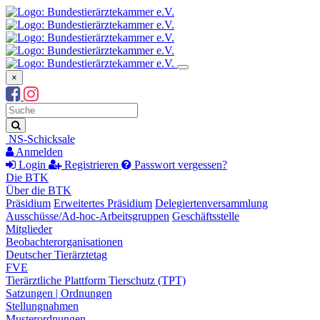
×
Suchbegriff
Suche
NS-Schicksale
Anmelden
Login
Registrieren
Passwort vergessen?
Die BTK
Über die BTK
Präsidium
Erweitertes Präsidium
Delegiertenversammlung
Ausschüsse/Ad-hoc-Arbeitsgruppen
Geschäftsstelle
Mitglieder
Beobachterorganisationen
Deutscher Tierärztetag
FVE
Tierärztliche Plattform Tierschutz (TPT)
Satzungen | Ordnungen
Stellungnahmen
Musterordnungen