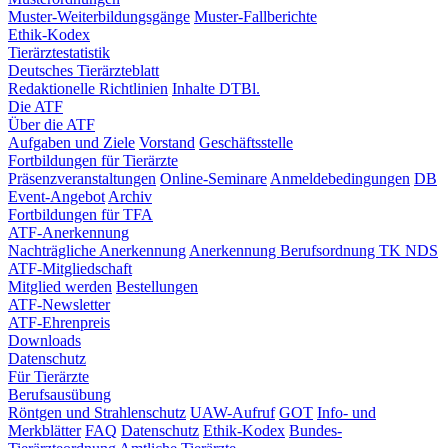
Muster-Weiterbildungsgänge
Muster-Fallberichte
Ethik-Kodex
Tierärztestatistik
Deutsches Tierärzteblatt
Redaktionelle Richtlinien
Inhalte DTBl.
Die ATF
Über die ATF
Aufgaben und Ziele
Vorstand
Geschäftsstelle
Fortbildungen für Tierärzte
Präsenzveranstaltungen
Online-Seminare
Anmeldebedingungen
DB
Event-Angebot
Archiv
Fortbildungen für TFA
ATF-Anerkennung
Nachträgliche Anerkennung
Anerkennung Berufsordnung TK NDS
ATF-Mitgliedschaft
Mitglied werden
Bestellungen
ATF-Newsletter
ATF-Ehrenpreis
Downloads
Datenschutz
Für Tierärzte
Berufsausübung
Röntgen und Strahlenschutz
UAW-Aufruf
GOT
Info- und
Merkblätter
FAQ
Datenschutz
Ethik-Kodex
Bundes-