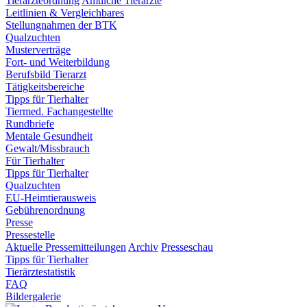
Tierärzteordnung
Amtliche Tierärzte
Leitlinien & Vergleichbares
Stellungnahmen der BTK
Qualzuchten
Musterverträge
Fort- und Weiterbildung
Berufsbild Tierarzt
Tätigkeitsbereiche
Tipps für Tierhalter
Tiermed. Fachangestellte
Rundbriefe
Mentale Gesundheit
Gewalt/Missbrauch
Für Tierhalter
Tipps für Tierhalter
Qualzuchten
EU-Heimtierausweis
Gebührenordnung
Presse
Pressestelle
Aktuelle Pressemitteilungen
Archiv
Presseschau
Tipps für Tierhalter
Tierärztestatistik
FAQ
Bildergalerie