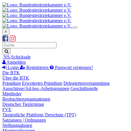
×
Suchbegriff
Suche
NS-Schicksale
Anmelden
Login
Registrieren
Passwort vergessen?
Die BTK
Über die BTK
Präsidium
Erweitertes Präsidium
Delegiertenversammlung
Ausschüsse/Ad-hoc-Arbeitsgruppen
Geschäftsstelle
Mitglieder
Beobachterorganisationen
Deutscher Tierärztetag
FVE
Tierärztliche Plattform Tierschutz (TPT)
Satzungen | Ordnungen
Stellungnahmen
Musterordnungen