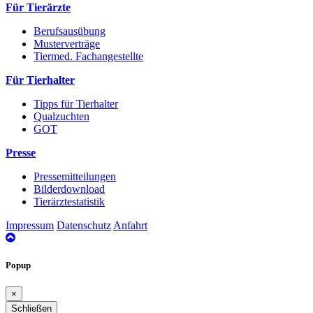
Für Tierärzte
Berufsausübung
Musterverträge
Tiermed. Fachangestellte
Für Tierhalter
Tipps für Tierhalter
Qualzuchten
GOT
Presse
Pressemitteilungen
Bilderdownload
Tierärztestatistik
Impressum
Datenschutz
Anfahrt
nach
oben
Popup
×
Schließen