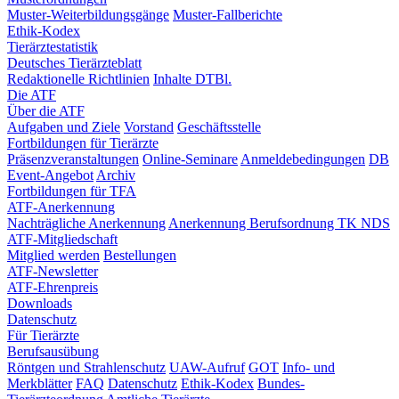
Muster-Weiterbildungsgänge
Muster-Fallberichte
Ethik-Kodex
Tierärztestatistik
Deutsches Tierärzteblatt
Redaktionelle Richtlinien
Inhalte DTBl.
Die ATF
Über die ATF
Aufgaben und Ziele
Vorstand
Geschäftsstelle
Fortbildungen für Tierärzte
Präsenzveranstaltungen
Online-Seminare
Anmeldebedingungen
DB
Event-Angebot
Archiv
Fortbildungen für TFA
ATF-Anerkennung
Nachträgliche Anerkennung
Anerkennung Berufsordnung TK NDS
ATF-Mitgliedschaft
Mitglied werden
Bestellungen
ATF-Newsletter
ATF-Ehrenpreis
Downloads
Datenschutz
Für Tierärzte
Berufsausübung
Röntgen und Strahlenschutz
UAW-Aufruf
GOT
Info- und
Merkblätter
FAQ
Datenschutz
Ethik-Kodex
Bundes-