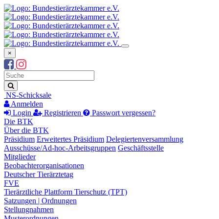
×
Suchbegriff
Suche
NS-Schicksale
Anmelden
Login
Registrieren
Passwort vergessen?
Die BTK
Über die BTK
Präsidium
Erweitertes Präsidium
Delegiertenversammlung
Ausschüsse/Ad-hoc-Arbeitsgruppen
Geschäftsstelle
Mitglieder
Beobachterorganisationen
Deutscher Tierärztetag
FVE
Tierärztliche Plattform Tierschutz (TPT)
Satzungen | Ordnungen
Stellungnahmen
Musterordnungen