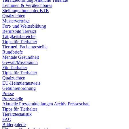
Tierärzteordnung
Amtliche Tierärzte
Leitlinien & Vergleichbares
Stellungnahmen der BTK
Qualzuchten
Musterverträge
Fort- und Weiterbildung
Berufsbild Tierarzt
Tätigkeitsbereiche
Tipps für Tierhalter
Tiermed. Fachangestellte
Rundbriefe
Mentale Gesundheit
Gewalt/Missbrauch
Für Tierhalter
Tipps für Tierhalter
Qualzuchten
EU-Heimtierausweis
Gebührenordnung
Presse
Pressestelle
Aktuelle Pressemitteilungen
Archiv
Presseschau
Tipps für Tierhalter
Tierärztestatistik
FAQ
Bildergalerie