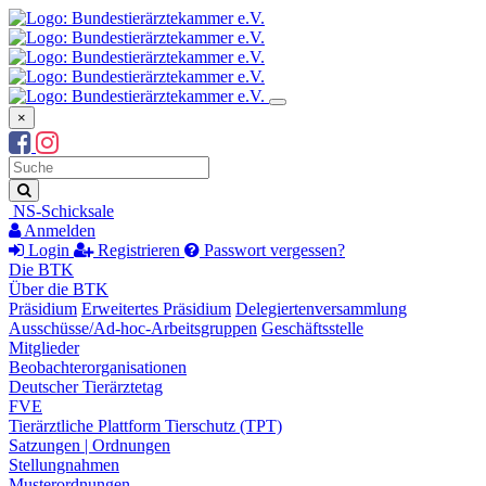
×
Suchbegriff
Suche
NS-Schicksale
Anmelden
Login
Registrieren
Passwort vergessen?
Die BTK
Über die BTK
Präsidium
Erweitertes Präsidium
Delegiertenversammlung
Ausschüsse/Ad-hoc-Arbeitsgruppen
Geschäftsstelle
Mitglieder
Beobachterorganisationen
Deutscher Tierärztetag
FVE
Tierärztliche Plattform Tierschutz (TPT)
Satzungen | Ordnungen
Stellungnahmen
Musterordnungen