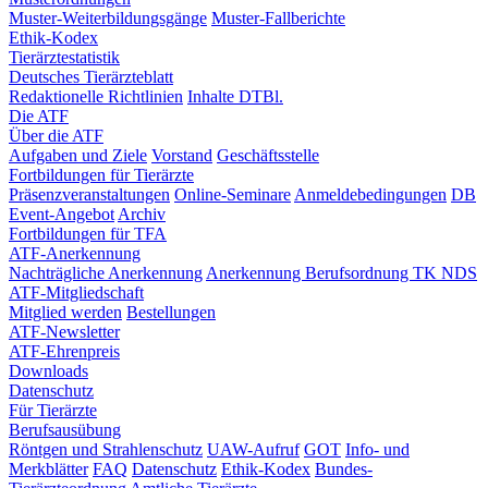
Muster-Weiterbildungsgänge
Muster-Fallberichte
Ethik-Kodex
Tierärztestatistik
Deutsches Tierärzteblatt
Redaktionelle Richtlinien
Inhalte DTBl.
Die ATF
Über die ATF
Aufgaben und Ziele
Vorstand
Geschäftsstelle
Fortbildungen für Tierärzte
Präsenzveranstaltungen
Online-Seminare
Anmeldebedingungen
DB
Event-Angebot
Archiv
Fortbildungen für TFA
ATF-Anerkennung
Nachträgliche Anerkennung
Anerkennung Berufsordnung TK NDS
ATF-Mitgliedschaft
Mitglied werden
Bestellungen
ATF-Newsletter
ATF-Ehrenpreis
Downloads
Datenschutz
Für Tierärzte
Berufsausübung
Röntgen und Strahlenschutz
UAW-Aufruf
GOT
Info- und
Merkblätter
FAQ
Datenschutz
Ethik-Kodex
Bundes-