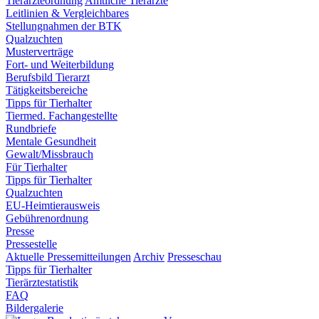
Tierärzteordnung
Amtliche Tierärzte
Leitlinien & Vergleichbares
Stellungnahmen der BTK
Qualzuchten
Musterverträge
Fort- und Weiterbildung
Berufsbild Tierarzt
Tätigkeitsbereiche
Tipps für Tierhalter
Tiermed. Fachangestellte
Rundbriefe
Mentale Gesundheit
Gewalt/Missbrauch
Für Tierhalter
Tipps für Tierhalter
Qualzuchten
EU-Heimtierausweis
Gebührenordnung
Presse
Pressestelle
Aktuelle Pressemitteilungen
Archiv
Presseschau
Tipps für Tierhalter
Tierärztestatistik
FAQ
Bildergalerie