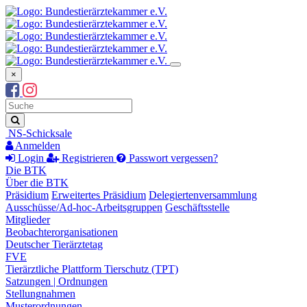
×
Suchbegriff
Suche
NS-Schicksale
Anmelden
Login
Registrieren
Passwort vergessen?
Die BTK
Über die BTK
Präsidium
Erweitertes Präsidium
Delegiertenversammlung
Ausschüsse/Ad-hoc-Arbeitsgruppen
Geschäftsstelle
Mitglieder
Beobachterorganisationen
Deutscher Tierärztetag
FVE
Tierärztliche Plattform Tierschutz (TPT)
Satzungen | Ordnungen
Stellungnahmen
Musterordnungen