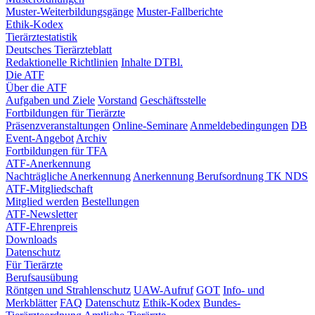
Muster-Weiterbildungsgänge
Muster-Fallberichte
Ethik-Kodex
Tierärztestatistik
Deutsches Tierärzteblatt
Redaktionelle Richtlinien
Inhalte DTBl.
Die ATF
Über die ATF
Aufgaben und Ziele
Vorstand
Geschäftsstelle
Fortbildungen für Tierärzte
Präsenzveranstaltungen
Online-Seminare
Anmeldebedingungen
DB
Event-Angebot
Archiv
Fortbildungen für TFA
ATF-Anerkennung
Nachträgliche Anerkennung
Anerkennung Berufsordnung TK NDS
ATF-Mitgliedschaft
Mitglied werden
Bestellungen
ATF-Newsletter
ATF-Ehrenpreis
Downloads
Datenschutz
Für Tierärzte
Berufsausübung
Röntgen und Strahlenschutz
UAW-Aufruf
GOT
Info- und
Merkblätter
FAQ
Datenschutz
Ethik-Kodex
Bundes-