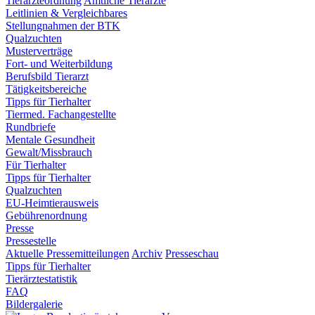
Tierärzteordnung
Amtliche Tierärzte
Leitlinien & Vergleichbares
Stellungnahmen der BTK
Qualzuchten
Musterverträge
Fort- und Weiterbildung
Berufsbild Tierarzt
Tätigkeitsbereiche
Tipps für Tierhalter
Tiermed. Fachangestellte
Rundbriefe
Mentale Gesundheit
Gewalt/Missbrauch
Für Tierhalter
Tipps für Tierhalter
Qualzuchten
EU-Heimtierausweis
Gebührenordnung
Presse
Pressestelle
Aktuelle Pressemitteilungen
Archiv
Presseschau
Tipps für Tierhalter
Tierärztestatistik
FAQ
Bildergalerie