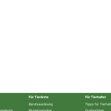
Für Tierärzte
Für Tierhalter
Berufsausübung
Tipps für Tierhal
angebote
Musterverträge
Qualzuchten