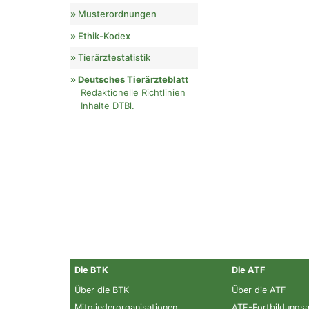
Musterordnungen
Ethik-Kodex
Tierärztestatistik
Deutsches Tierärzteblatt
Redaktionelle Richtlinien
Inhalte DTBl.
Die BTK
Die ATF
Über die BTK
Über die ATF
Mitgliederorganisationen
ATF-Fortbildungs