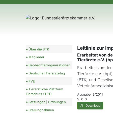
Leitlinie zur I
Über die BTK
Erarbeitet von d
Mitglieder
Tierärzte e.V. (bp
Beobachterorganisationen
Erarbeitet von de
Deutscher Tierärztetag
Tierärzte e.V. (bp
(BTK) und Gesellsc
FVE
Veterinärmedizini
Tierärztliche Plattform
Tierschutz (TPT)
Ausgabe: 9/2011
S. 0-0
Satzungen | Ordnungen
Download
Stellungnahmen