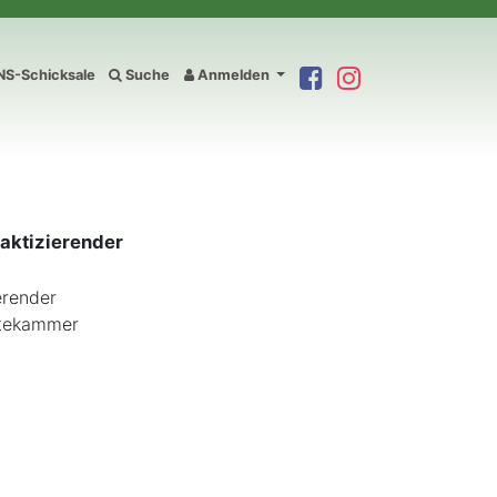
S-Schicksale
Suche
Anmelden
aktizierender
erender
rztekammer