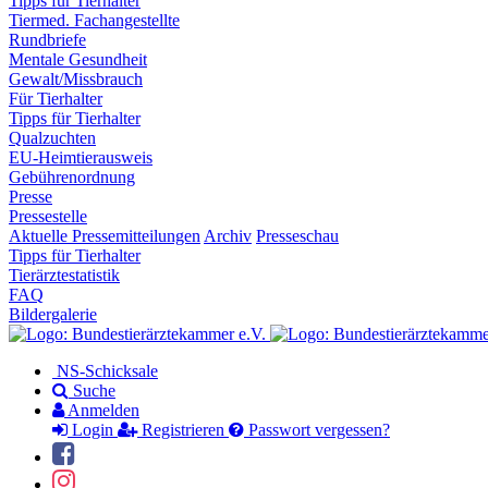
Tipps für Tierhalter
Tiermed. Fachangestellte
Rundbriefe
Mentale Gesundheit
Gewalt/Missbrauch
Für Tierhalter
Tipps für Tierhalter
Qualzuchten
EU-Heimtierausweis
Gebührenordnung
Presse
Pressestelle
Aktuelle Pressemitteilungen
Archiv
Presseschau
Tipps für Tierhalter
Tierärztestatistik
FAQ
Bildergalerie
NS-Schicksale
Suche
Anmelden
Login
Registrieren
Passwort vergessen?