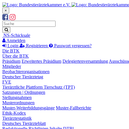
×
Suchbegriff
Suche
NS-Schicksale
Anmelden
Login
Registrieren
Passwort vergessen?
Die BTK
Über die BTK
Präsidium
Erweitertes Präsidium
Delegiertenversammlung
Ausschüss
Mitglieder
Beobachterorganisationen
Deutscher Tierärztetag
FVE
Tierärztliche Plattform Tierschutz (TPT)
Satzungen | Ordnungen
Stellungnahmen
Musterordnungen
Muster-Weiterbildungsgänge
Muster-Fallberichte
Ethik-Kodex
Tierärztestatistik
Deutsches Tierärzteblatt
Redaktionelle Richtlinien
Inhalte DTBl.