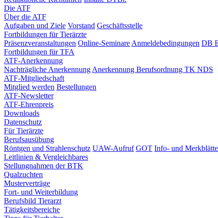
Die ATF
Über die ATF
Aufgaben und Ziele
Vorstand
Geschäftsstelle
Fortbildungen für Tierärzte
Präsenzveranstaltungen
Online-Seminare
Anmeldebedingungen
DB E
Fortbildungen für TFA
ATF-Anerkennung
Nachträgliche Anerkennung
Anerkennung Berufsordnung TK NDS
ATF-Mitgliedschaft
Mitglied werden
Bestellungen
ATF-Newsletter
ATF-Ehrenpreis
Downloads
Datenschutz
Für Tierärzte
Berufsausübung
Röntgen und Strahlenschutz
UAW-Aufruf
GOT
Info- und Merkblätte
Leitlinien & Vergleichbares
Stellungnahmen der BTK
Qualzuchten
Musterverträge
Fort- und Weiterbildung
Berufsbild Tierarzt
Tätigkeitsbereiche