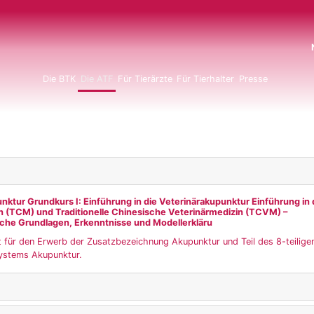
N
Die BTK
Die ATF
Für Tierärzte
Für Tierhalter
Presse
nktur Grundkurs I: Einführung in die Veterinärakupunktur Einführung in d
n (TCM) und Traditionelle Chinesische Veterinärmedizin (TCVM) –
iche Grundlagen, Erkenntnisse und Modellerkläru
t für den Erwerb der Zusatzbezeichnung Akupunktur und Teil des 8-teilig
ystems Akupunktur.