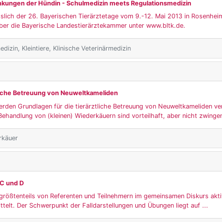
kungen der Hündin - Schulmedizin meets Regulationsmedizin
sslich der 26. Bayerischen Tierärztetage vom 9.-12. Mai 2013 in Rosenheim
ber die Bayerische Landestierärztekammer unter www.bltk.de.
dizin, Kleintiere, Klinische Veterinärmedizin
liche Betreuung von Neuweltkameliden
rden Grundlagen für die tierärztliche Betreuung von Neuweltkameliden ver
Behandlung von (kleinen) Wiederkäuern sind vorteilhaft, aber nicht zwingen
rkäuer
 C und D
rößtenteils von Referenten und Teilnehmern im gemeinsamen Diskurs aktiv
telt. Der Schwerpunkt der Falldarstellungen und Übungen liegt auf ...