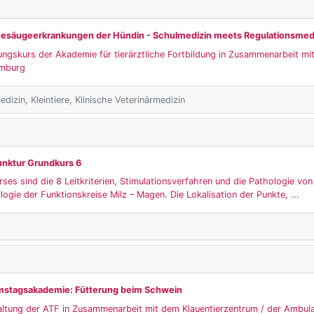
säugeerkrankungen der Hündin - Schulmedizin meets Regulationsmedi
ungskurs der Akademie für tierärztliche Fortbildung in Zusammenarbeit mi
amburg
dizin, Kleintiere, Klinische Veterinärmedizin
unktur Grundkurs 6
es sind die 8 Leitkriterien, Stimulationsverfahren und die Pathologie von 
ogie der Funktionskreise Milz – Magen. Die Lokalisation der Punkte, ...
amstagsakademie: Fütterung beim Schwein
altung der ATF in Zusammenarbeit mit dem Klauentierzentrum / der Ambul