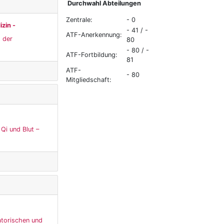
Durchwahl Abteilungen
Zentrale:
- 0
zin -
- 41 / -
ATF-Anerkennung:
t der
80
- 80 / -
ATF-Fortbildung:
81
ATF-
- 80
Mitgliedschaft:
Qi und Blut –
atorischen und