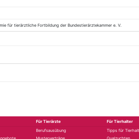
ie für tierärztliche Fortbildung der Bundestierärztekammer e. V.
Für Tierärzte
Für Tierhalter
Berufsausübung
Tipps für Tierhal
angebote
Musterverträge
Qualzuchten