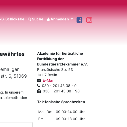
S-Schicksale
Suche
Anmelden
 Bewährtes
Akademie für tierärztliche
Fortbildung der
Bundestierärztekammer e.V.
ehemaligen
Französische Str. 53
10117 Berlin
dstr. 6, 51069
E-Mail
030 - 201 43 38 - 0
030 - 201 43 38 - 90
ng. In unserem
herapiemethoden
Telefonische Sprechzeiten
Mo- Do:
09.00-14.00 Uhr
Fr:
09.00-13.00 Uhr