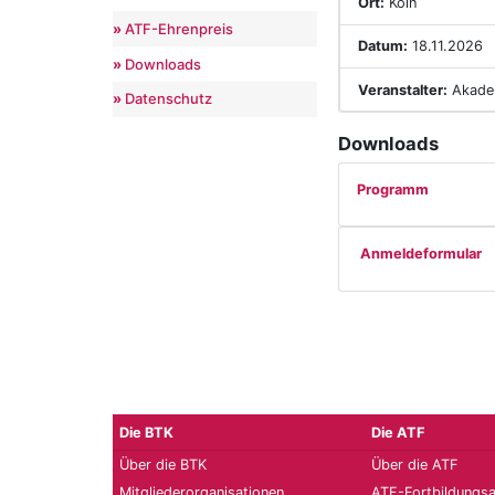
Ort:
Köln
ATF-Ehrenpreis
Datum:
18.11.2026
Downloads
Veranstalter:
Akadem
Datenschutz
Downloads
Programm
Anmeldeformular
Die BTK
Die ATF
Über die BTK
Über die ATF
Mitgliederorganisationen
ATF-Fortbildungs