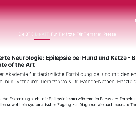
N
Die BTK
Die ATF
Für Tierärzte
Für Tierhalter
Presse
erte Neurologie: Epilepsie bei Hund und Katze -
te of the Art
er Akademie für tierärztliche Fortbildung bei und mit den 
en“, nun „Vetneuro“ Tierarztpraxis Dr. Bathen-Nöthen, Hatzfel
ische Erkrankung steht die Epilepsie immerwährend im Focus der Forschu
ollen sowohl ein systematischer Zugang zur Diagnose wie auch neueste T