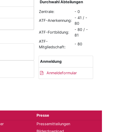
Durchwahl Abteilungen
Zentrale:
- 0
- 41 / -
ATF-Anerkennung:
80
- 80 / -
ATF-Fortbildung:
81
ATF-
- 80
Mitgliedschaft:
Anmeldung
Anmeldeformular
Presse
ter
Pressemitteilungen
Bilderdownload