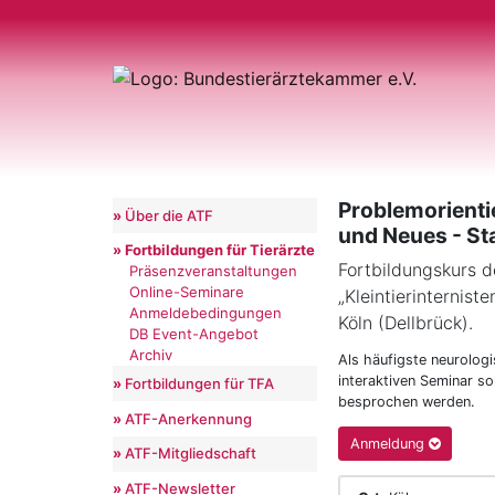
Problemorienti
Über die ATF
und Neues - Sta
Fortbildungen für Tierärzte
Fortbildungskurs d
Präsenzveranstaltungen
Online-Seminare
„Kleintierinternist
Anmeldebedingungen
Köln (Dellbrück).
DB Event-Angebot
Archiv
Als häufigste neurolog
interaktiven Seminar s
Fortbildungen für TFA
besprochen werden.
ATF-Anerkennung
Anmeldung
ATF-Mitgliedschaft
ATF-Newsletter