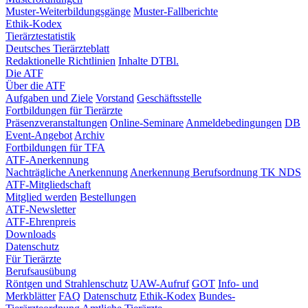
Muster-Weiterbildungsgänge
Muster-Fallberichte
Ethik-Kodex
Tierärztestatistik
Deutsches Tierärzteblatt
Redaktionelle Richtlinien
Inhalte DTBl.
Die ATF
Über die ATF
Aufgaben und Ziele
Vorstand
Geschäftsstelle
Fortbildungen für Tierärzte
Präsenzveranstaltungen
Online-Seminare
Anmeldebedingungen
DB
Event-Angebot
Archiv
Fortbildungen für TFA
ATF-Anerkennung
Nachträgliche Anerkennung
Anerkennung Berufsordnung TK NDS
ATF-Mitgliedschaft
Mitglied werden
Bestellungen
ATF-Newsletter
ATF-Ehrenpreis
Downloads
Datenschutz
Für Tierärzte
Berufsausübung
Röntgen und Strahlenschutz
UAW-Aufruf
GOT
Info- und
Merkblätter
FAQ
Datenschutz
Ethik-Kodex
Bundes-