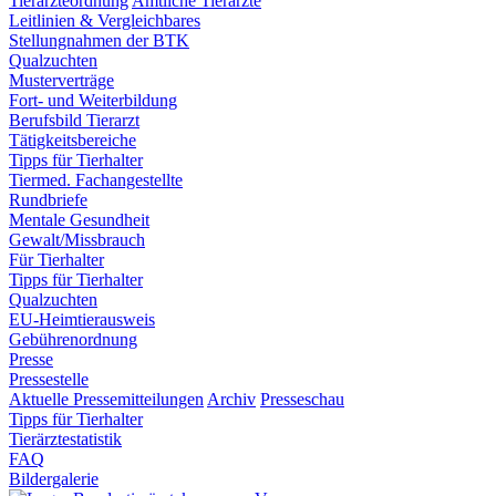
Tierärzteordnung
Amtliche Tierärzte
Leitlinien & Vergleichbares
Stellungnahmen der BTK
Qualzuchten
Musterverträge
Fort- und Weiterbildung
Berufsbild Tierarzt
Tätigkeitsbereiche
Tipps für Tierhalter
Tiermed. Fachangestellte
Rundbriefe
Mentale Gesundheit
Gewalt/Missbrauch
Für Tierhalter
Tipps für Tierhalter
Qualzuchten
EU-Heimtierausweis
Gebührenordnung
Presse
Pressestelle
Aktuelle Pressemitteilungen
Archiv
Presseschau
Tipps für Tierhalter
Tierärztestatistik
FAQ
Bildergalerie