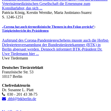
Veterinärmedizinischen Gesellschaft die Ernennung zum
Konsiliarlabor, das sich ...
Patricia König, Kerstin Wernike, Maria Justiniano-Suarez
S. 1246-1251
„Corona hat auch tiermedizinische Themen in den Fokus gerückt“
:
Tätigkeitsbericht des Präsidenten
Aufgrund des Corona-Pandemiegeschehens musste auch die Herbst-
Delegiertenversammlung der Bundestierärztekammer (BTK) in
Berlin abgesagt werden. Dennoch informiert BTK-Präsident Dr.
Uwe Tiedemann hier ...
Uwe Tiedemann
Deutsches Tierärzteblatt
Französische Str. 53
10117 Berlin
Chefredakteurin
Dr. Susanne L. Platt
030 - 201 43 38-75
dtbl@btkberlin.de