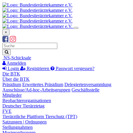
×
Suchbegriff
Suche
NS-Schicksale
Anmelden
Login
Registrieren
Passwort vergessen?
Die BTK
Über die BTK
Präsidium
Erweitertes Präsidium
Delegiertenversammlung
Ausschüsse/Ad-hoc-Arbeitsgruppen
Geschäftsstelle
Mitglieder
Beobachterorganisationen
Deutscher Tierärztetag
FVE
Tierärztliche Plattform Tierschutz (TPT)
Satzungen | Ordnungen
Stellungnahmen
Musterordnungen