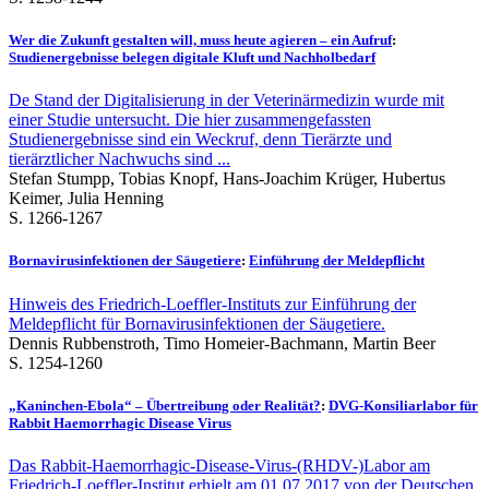
Wer die Zukunft gestalten will, muss heute agieren – ein Aufruf
:
Studienergebnisse belegen digitale Kluft und Nachholbedarf
De Stand der Digitalisierung in der Veterinärmedizin wurde mit
einer Studie untersucht. Die hier zusammengefassten
Studienergebnisse sind ein Weckruf, denn Tierärzte und
tierärztlicher Nachwuchs sind ...
Stefan Stumpp, Tobias Knopf, Hans-Joachim Krüger, Hubertus
Keimer, Julia Henning
S. 1266-1267
Bornavirusinfektionen der Säugetiere
:
Einführung der Meldepflicht
Hinweis des Friedrich-Loeffler-Instituts zur Einführung der
Meldepflicht für Bornavirusinfektionen der Säugetiere.
Dennis Rubbenstroth, Timo Homeier-Bachmann, Martin Beer
S. 1254-1260
„Kaninchen-Ebola“ – Übertreibung oder Realität?
:
DVG-Konsiliarlabor für
Rabbit Haemorrhagic Disease Virus
Das Rabbit-Haemorrhagic-Disease-Virus-(RHDV-)Labor am
Friedrich-Loeffler-Institut erhielt am 01.07.2017 von der Deutschen