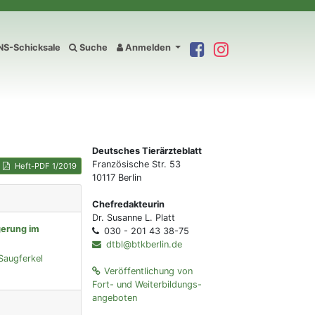
S-Schicksale
Suche
Anmelden
Deutsches Tierärzteblatt
Französische Str. 53
Heft-PDF 1/2019
10117 Berlin
Chefredakteurin
Dr. Susanne L. Platt
gerung im
030 - 201 43 38-75
dtbl@btkberlin.de
Saugferkel
Veröffentlichung von
Fort- und Weiterbildungs-
angeboten