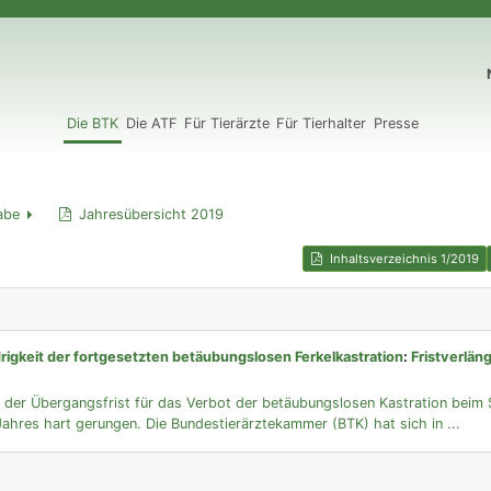
N
Die BTK
Die ATF
Für Tierärzte
Für Tierhalter
Presse
abe
Jahresübersicht 2019
Inhaltsverzeichnis 1/2019
igkeit der fortgesetzten betäubungslosen Ferkelkastration
:
Fristverlän
t
 der Übergangsfrist für das Verbot der betäubungslosen Kastration beim 
ahres hart gerungen. Die Bundestierärztekammer (BTK) hat sich in ...