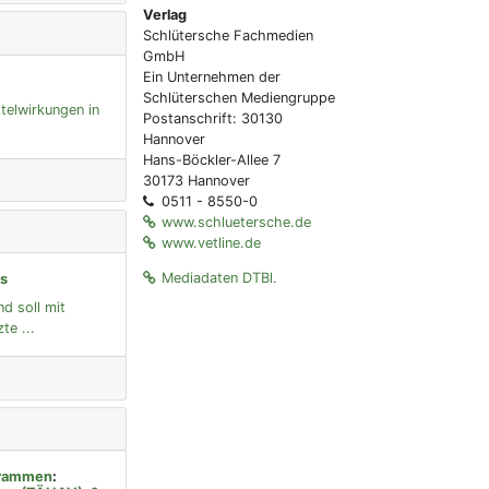
Verlag
Schlütersche Fachmedien
GmbH
Ein Unternehmen der
Schlüterschen Mediengruppe
telwirkungen in
Postanschrift: 30130
Hannover
Hans-Böckler-Allee 7
30173 Hannover
0511 - 8550-0
www.schluetersche.de
www.vetline.de
Mediadaten DTBl.
es
d soll mit
te ...
ogrammen
: