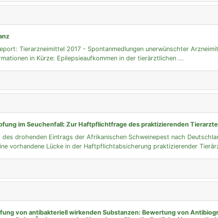
anz
report: Tierarzneimittel 2017 - Spontanmedlungen unerwünschter Arzneimit
rmationen in Kürze: Epilepsieaufkommen in der tierärztlichen ...
fung im Seuchenfall
:
Zur Haftpflichtfrage des praktizierenden Tierarzt
 des drohenden Eintrags der Afrikanischen Schweinepest nach Deutschlan
ine vorhandene Lücke in der Haftpflichtabsicherung praktizierender Tierärz
üfung von antibakteriell wirkenden Substanzen: Bewertung von Antibi