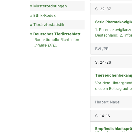
Musterordnungen
S. 32-37
Ethik-Kodex
Serie Pharmakovigil
Tierärztestatistik
1. Pharmakovigilanz
Deutsches Tierärzteblatt
Deutschland; 2. Info
Redaktionelle Richtlinien
Inhalte DTBl.
BVL/PEI
S. 24-26
Tierseuchenbekämp
Vor dem Hintergrund
diesem Beitrag auf e
Herbert Nagel
S. 14-16
Empfindlichkeitspr