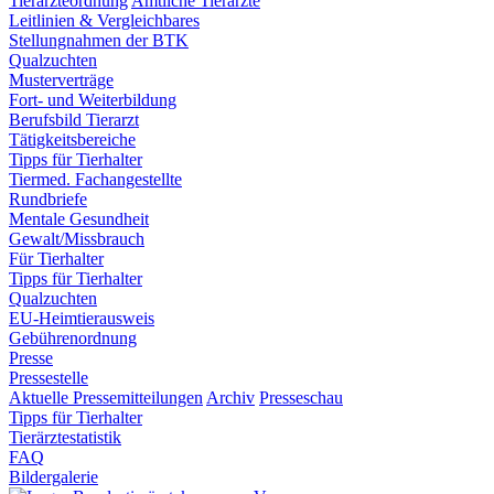
Tierärzteordnung
Amtliche Tierärzte
Leitlinien & Vergleichbares
Stellungnahmen der BTK
Qualzuchten
Musterverträge
Fort- und Weiterbildung
Berufsbild Tierarzt
Tätigkeitsbereiche
Tipps für Tierhalter
Tiermed. Fachangestellte
Rundbriefe
Mentale Gesundheit
Gewalt/Missbrauch
Für Tierhalter
Tipps für Tierhalter
Qualzuchten
EU-Heimtierausweis
Gebührenordnung
Presse
Pressestelle
Aktuelle Pressemitteilungen
Archiv
Presseschau
Tipps für Tierhalter
Tierärztestatistik
FAQ
Bildergalerie