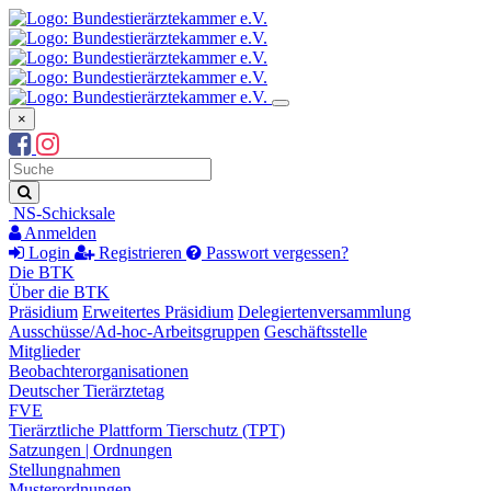
×
Suchbegriff
Suche
NS-Schicksale
Anmelden
Login
Registrieren
Passwort vergessen?
Die BTK
Über die BTK
Präsidium
Erweitertes Präsidium
Delegiertenversammlung
Ausschüsse/Ad-hoc-Arbeitsgruppen
Geschäftsstelle
Mitglieder
Beobachterorganisationen
Deutscher Tierärztetag
FVE
Tierärztliche Plattform Tierschutz (TPT)
Satzungen | Ordnungen
Stellungnahmen
Musterordnungen