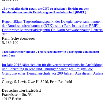
„Es wird alles dafür getan, die GOT zu erhalten“
:
Bericht aus dem
Bundesministerium für Ernährung und Landwirtschaft (BMEL)
Regelmäßiger Tagesordnungspunkt der Delegiertenversammlungen
der Bundestierärztekammer (BTK) ist der Bericht aus dem BMEL.
Dafür reiste Ministerialdirigentin Dr. Karin Schwabenbauer, Leiterin
der ...
Karin Schwabenbauer
S. 186-190
Theobald Renner und die „Thierarzneykunst“ in Thüringen
:
Von Moskau
nach Jena
Im Jahr 2016 jährt sich ein für die veterinärmedizinische Ausbildung
und Forschung in Jena und Thüringen wichtiges Ereignis: die
Gründung einer Tierarzneischule vor 200 Jahren. Aus diesem Anlass
...
Georgy S. Levit, Uwe Hoßfeld, Petra Reinhold
Deutsches Tierärzteblatt
Französische Str. 53
10117 Berlin