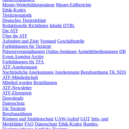
Muster-Weiterbildungsgänge
Muster-Fallberichte
Ethik-Kodex
Tierärztestatistik
Deutsches Tierärzteblatt
Redaktionelle Richtlinien
Inhalte DTBl.
Die ATF
Über die ATF
Aufgaben und Ziele
Vorstand
Geschäftsstelle
Fortbildungen für Tierärzte
Präsenzveranstaltungen
Online-Seminare
Anmeldebedingungen
DB
Event-Angebot
Archiv
Fortbildungen für TFA
ATF-Anerkennung
Nachträgliche Anerkennung
Anerkennung Berufsordnung TK NDS
ATF-Mitgliedschaft
Mitglied werden
Bestellungen
ATF-Newsletter
ATF-Ehrenpreis
Downloads
Datenschutz
Für Tierärzte
Berufsausübung
Röntgen und Strahlenschutz
UAW-Aufruf
GOT
Info- und
Merkblätter
FAQ
Datenschutz
Ethik-Kodex
Bundes-