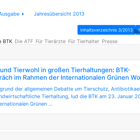
Ausgabe
Jahresübersicht 2013
Inhaltsverzeichnis 3/2013
Sc
e BTK
Die ATF
Für Tierärzte
Für Tierhalter
Presse
und Tierwohl in großen Tierhaltungen
:
BTK-
äch im Rahmen der Internationalen Grünen W
grund der allgemeinen Debatte um Tierschutz, Antibiotikae
andwirtschaftliche Tierhaltung, lud die BTK am 23. Januar 2
rnationalen Grünen ...