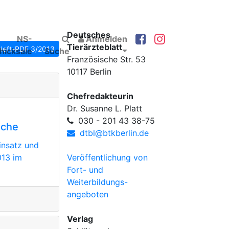
Deutsches
NS-
Anmelden
Tierärzteblatt
Heft-PDF 3/2013
hicksale
Suche
Französische Str. 53
10117 Berlin
Chefredakteurin
Dr. Susanne L. Platt
030 - 201 43 38-75
oche
dtbl@btkberlin.de
insatz und
013 im
Veröffentlichung von
Fort- und
Weiterbildungs-
angeboten
Verlag