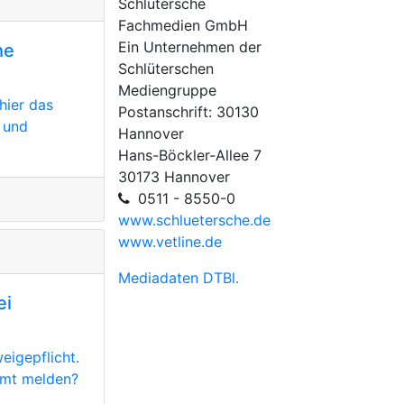
Schlütersche
Fachmedien GmbH
Ein Unternehmen der
he
Schlüterschen
Mediengruppe
hier das
Postanschrift: 30130
 und
Hannover
Hans-Böckler-Allee 7
30173 Hannover
0511 - 8550-0
www.schluetersche.de
www.vetline.de
Mediadaten DTBl.
ei
eigepflicht.
amt melden?