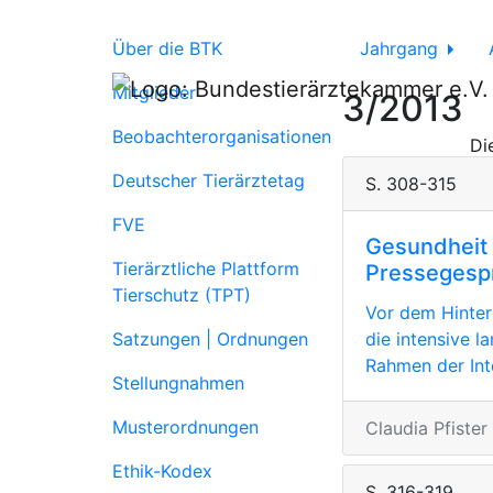
Über die BTK
Jahrgang
Mitglieder
3/2013
Beobachterorganisationen
Di
Deutscher Tierärztetag
S. 308-315
FVE
Gesundheit 
Tierärztliche Plattform
Pressegespr
Tierschutz (TPT)
Vor dem Hinter
Satzungen | Ordnungen
die intensive l
Rahmen der Inte
Stellungnahmen
Musterordnungen
Claudia Pfister
Ethik-Kodex
S. 316-319