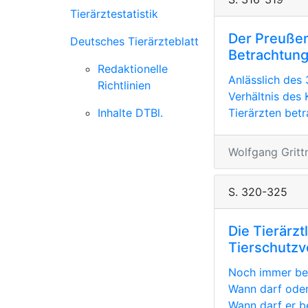
Tierärztestatistik
Der Preußenk
Deutsches Tierärzteblatt
Betrachtun
Redaktionelle
Anlässlich des 
Richtlinien
Verhältnis des
Inhalte DTBl.
Tierärzten betr
Wolfgang Gritt
S. 320-325
Die Tierärzt
Tierschutzv
Noch immer bes
Wann darf oder
Wann darf er bei