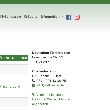
S-Schicksale
Suche
Anmelden
Deutsches Tierärzteblatt
Französische Str. 53
Heft-PDF 12/2019
10117 Berlin
Chefredakteurin
Dr. Susanne L. Platt
030 - 201 43 38-75
dtbl@btkberlin.de
wirtschaft und
Veröffentlichung von
Fort- und Weiterbildungs-
angeboten