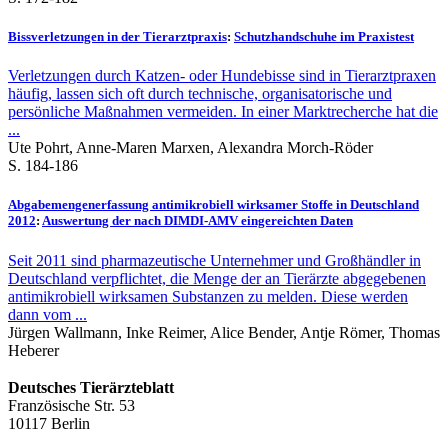
Bissverletzungen in der Tierarztpraxis
:
Schutzhandschuhe im Praxistest
Verletzungen durch Katzen- oder Hundebisse sind in Tierarztpraxen
häufig, lassen sich oft durch technische, organisatorische und
persönliche Maßnahmen vermeiden. In einer Marktrecherche hat die
...
Ute Pohrt, Anne-Maren Marxen, Alexandra Morch-Röder
S. 184-186
Abgabemengenerfassung antimikrobiell wirksamer Stoffe in Deutschland
2012
:
Auswertung der nach DIMDI-AMV eingereichten Daten
Seit 2011 sind pharmazeutische Unternehmer und Großhändler in
Deutschland verpflichtet, die Menge der an Tierärzte abgegebenen
antimikrobiell wirksamen Substanzen zu melden. Diese werden
dann vom ...
Jürgen Wallmann, Inke Reimer, Alice Bender, Antje Römer, Thomas
Heberer
Deutsches Tierärzteblatt
Französische Str. 53
10117 Berlin