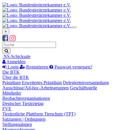
×
Suchbegriff
Suche
NS-Schicksale
Anmelden
Login
Registrieren
Passwort vergessen?
Die BTK
Über die BTK
Präsidium
Erweitertes Präsidium
Delegiertenversammlung
Ausschüsse/Ad-hoc-Arbeitsgruppen
Geschäftsstelle
Mitglieder
Beobachterorganisationen
Deutscher Tierärztetag
FVE
Tierärztliche Plattform Tierschutz (TPT)
Satzungen | Ordnungen
Stellungnahmen
Musterordnungen