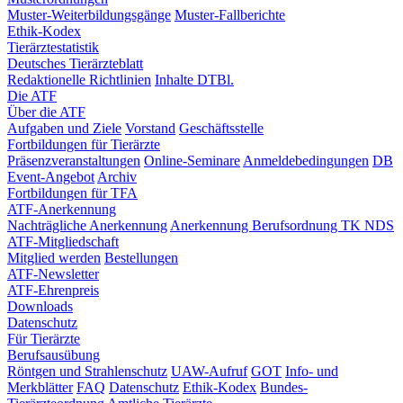
Muster-Weiterbildungsgänge
Muster-Fallberichte
Ethik-Kodex
Tierärztestatistik
Deutsches Tierärzteblatt
Redaktionelle Richtlinien
Inhalte DTBl.
Die ATF
Über die ATF
Aufgaben und Ziele
Vorstand
Geschäftsstelle
Fortbildungen für Tierärzte
Präsenzveranstaltungen
Online-Seminare
Anmeldebedingungen
DB
Event-Angebot
Archiv
Fortbildungen für TFA
ATF-Anerkennung
Nachträgliche Anerkennung
Anerkennung Berufsordnung TK NDS
ATF-Mitgliedschaft
Mitglied werden
Bestellungen
ATF-Newsletter
ATF-Ehrenpreis
Downloads
Datenschutz
Für Tierärzte
Berufsausübung
Röntgen und Strahlenschutz
UAW-Aufruf
GOT
Info- und
Merkblätter
FAQ
Datenschutz
Ethik-Kodex
Bundes-