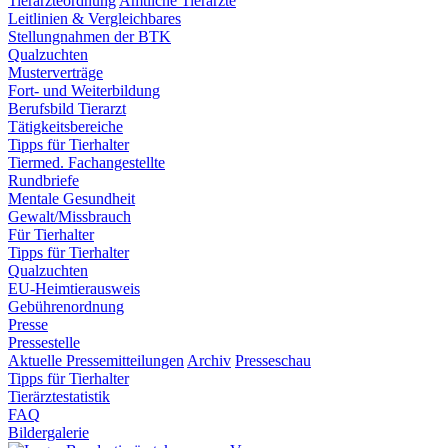
Tierärzteordnung
Amtliche Tierärzte
Leitlinien & Vergleichbares
Stellungnahmen der BTK
Qualzuchten
Musterverträge
Fort- und Weiterbildung
Berufsbild Tierarzt
Tätigkeitsbereiche
Tipps für Tierhalter
Tiermed. Fachangestellte
Rundbriefe
Mentale Gesundheit
Gewalt/Missbrauch
Für Tierhalter
Tipps für Tierhalter
Qualzuchten
EU-Heimtierausweis
Gebührenordnung
Presse
Pressestelle
Aktuelle Pressemitteilungen
Archiv
Presseschau
Tipps für Tierhalter
Tierärztestatistik
FAQ
Bildergalerie