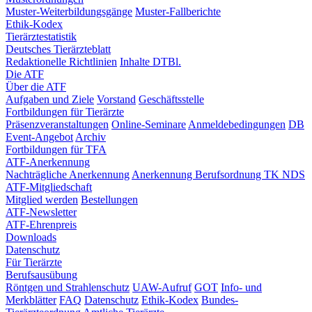
Muster-Weiterbildungsgänge
Muster-Fallberichte
Ethik-Kodex
Tierärztestatistik
Deutsches Tierärzteblatt
Redaktionelle Richtlinien
Inhalte DTBl.
Die ATF
Über die ATF
Aufgaben und Ziele
Vorstand
Geschäftsstelle
Fortbildungen für Tierärzte
Präsenzveranstaltungen
Online-Seminare
Anmeldebedingungen
DB
Event-Angebot
Archiv
Fortbildungen für TFA
ATF-Anerkennung
Nachträgliche Anerkennung
Anerkennung Berufsordnung TK NDS
ATF-Mitgliedschaft
Mitglied werden
Bestellungen
ATF-Newsletter
ATF-Ehrenpreis
Downloads
Datenschutz
Für Tierärzte
Berufsausübung
Röntgen und Strahlenschutz
UAW-Aufruf
GOT
Info- und
Merkblätter
FAQ
Datenschutz
Ethik-Kodex
Bundes-