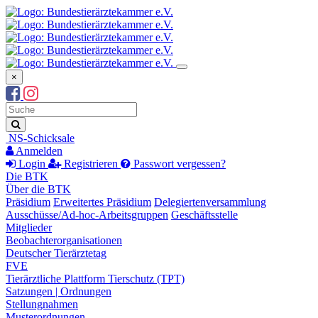
×
Suchbegriff
Suche
NS-Schicksale
Anmelden
Login
Registrieren
Passwort vergessen?
Die BTK
Über die BTK
Präsidium
Erweitertes Präsidium
Delegiertenversammlung
Ausschüsse/Ad-hoc-Arbeitsgruppen
Geschäftsstelle
Mitglieder
Beobachterorganisationen
Deutscher Tierärztetag
FVE
Tierärztliche Plattform Tierschutz (TPT)
Satzungen | Ordnungen
Stellungnahmen
Musterordnungen