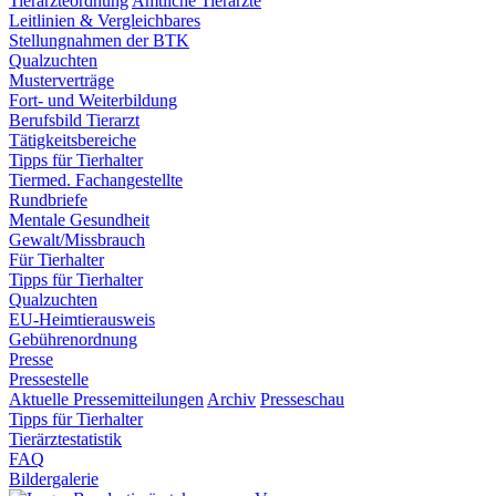
Tierärzteordnung
Amtliche Tierärzte
Leitlinien & Vergleichbares
Stellungnahmen der BTK
Qualzuchten
Musterverträge
Fort- und Weiterbildung
Berufsbild Tierarzt
Tätigkeitsbereiche
Tipps für Tierhalter
Tiermed. Fachangestellte
Rundbriefe
Mentale Gesundheit
Gewalt/Missbrauch
Für Tierhalter
Tipps für Tierhalter
Qualzuchten
EU-Heimtierausweis
Gebührenordnung
Presse
Pressestelle
Aktuelle Pressemitteilungen
Archiv
Presseschau
Tipps für Tierhalter
Tierärztestatistik
FAQ
Bildergalerie