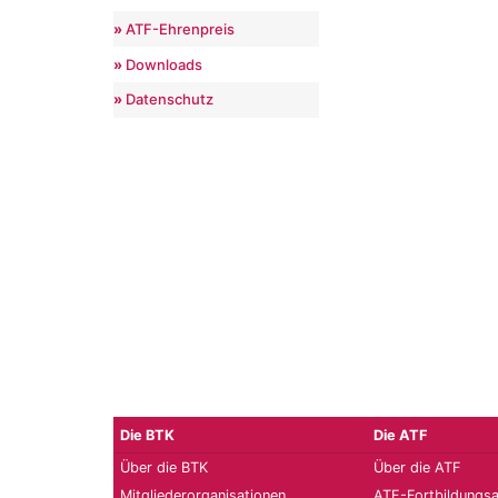
ATF-Ehrenpreis
Downloads
Datenschutz
Die BTK
Die ATF
Über die BTK
Über die ATF
Mitgliederorganisationen
ATF-Fortbildungs