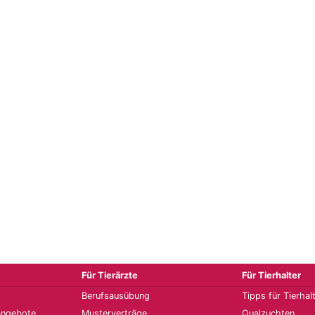
Für Tierärzte
Für Tierhalter
Berufsausübung
Tipps für Tierhal
angebote
Musterverträge
Qualzuchten