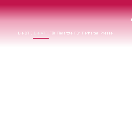
N
Die BTK
Die ATF
Für Tierärzte
Für Tierhalter
Presse