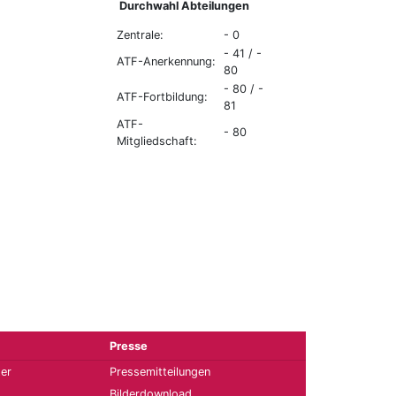
Durchwahl Abteilungen
Zentrale:
- 0
- 41 / -
ATF-Anerkennung:
80
- 80 / -
ATF-Fortbildung:
81
ATF-
- 80
Mitgliedschaft:
Presse
ter
Pressemitteilungen
Bilderdownload